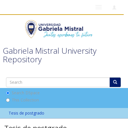
Toggle
navigation
Gabriela Mistral University
Repository
Search DSpace
This Collection
Tesis de postgrado