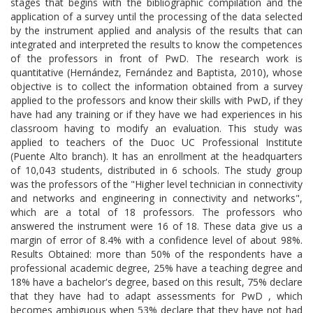
stages that begins with the bibliographic compilation and the
application of a survey until the processing of the data selected
by the instrument applied and analysis of the results that can
integrated and interpreted the results to know the competences
of the professors in front of PwD. The research work is
quantitative (Hernández, Fernández and Baptista, 2010), whose
objective is to collect the information obtained from a survey
applied to the professors and know their skills with PwD, if they
have had any training or if they have we had experiences in his
classroom having to modify an evaluation. This study was
applied to teachers of the Duoc UC Professional Institute
(Puente Alto branch). It has an enrollment at the headquarters
of 10,043 students, distributed in 6 schools. The study group
was the professors of the "Higher level technician in connectivity
and networks and engineering in connectivity and networks",
which are a total of 18 professors. The professors who
answered the instrument were 16 of 18. These data give us a
margin of error of 8.4% with a confidence level of about 98%.
Results Obtained: more than 50% of the respondents have a
professional academic degree, 25% have a teaching degree and
18% have a bachelor's degree, based on this result, 75% declare
that they have had to adapt assessments for PwD , which
becomes ambiguous when 53% declare that they have not had