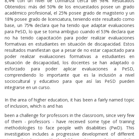
8,4% con un nivel de confianza cerca del 98%. Resultados
Obtenidos: más del 50% de los encuestados posee un grado
académico profesional, el 25% posee grado de magisterio y un
18% posee grado de licenciatura, teniendo este resultado como
base, un 75% declara que ha tenido que adaptar evaluaciones
para PeSD, lo que se torna ambiguo cuando el 53% declara que
no ha tenido capacitación para poder realizar evaluaciones
formativas en estudiantes en situación de discapacidad. Estos
resultados manifiestan que a pesar de no estar capacitado para
poder realizar evaluaciones formativas a estudiantes en
situación de discapacidad, los docentes se han adaptado o
esforzado para poder aplicar evaluaciones a PeSD,
comprendiendo lo importante que es la inclusión a nivel
sociocultural y educativo para que así las PeSD pueden
integrarse en un curso.
In the area of higher education, it has been a fairly named topic
of inclusion, which is and has
been a challenge for professors in the classroom, since very few
of them - professors - have received some type of training
methodologies to face people with disabilities (PwD). This
investigation includes a progressive development of different