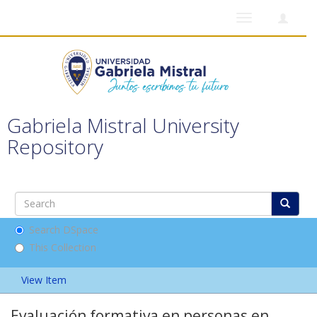
Toggle
navigation
Gabriela Mistral University
Repository
Search DSpace
This Collection
View Item
Evaluación formativa en personas en