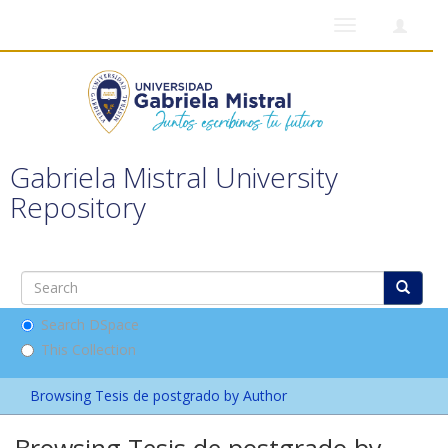
Toggle
navigation
Gabriela Mistral University
Repository
Search DSpace
This Collection
Browsing Tesis de postgrado by Author