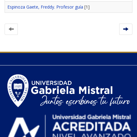
Espinoza Gaete, Freddy. Profesor guía
[1]