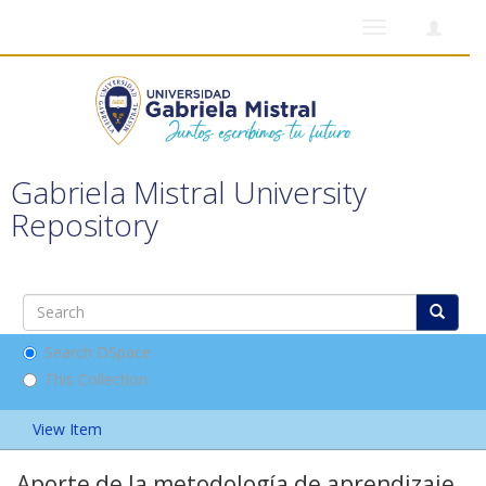
Toggle
navigation
Gabriela Mistral University
Repository
Search DSpace
This Collection
View Item
Aporte de la metodología de aprendizaje