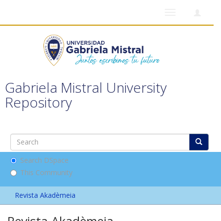
Toggle
navigation
Gabriela Mistral University
Repository
Search DSpace
This Community
Revista Akadèmeia