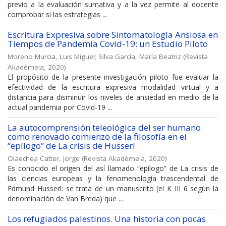
previo a la evaluación sumativa y a la vez permite al docente
comprobar si las estrategias ...
Escritura Expresiva sobre Sintomatología Ansiosa en
Tiempos de Pandemia Covid-19: un Estudio Piloto
Moreno Murcia, Luis Miguel
;
Silva García, María Beatriz
(
Revista
Akadèmeia
,
2020
)
El propósito de la presente investigación piloto fue evaluar la
efectividad de la escritura expresiva modalidad virtual y a
distancia para disminuir los niveles de ansiedad en medio de la
actual pandemia por Covid-19 ...
La autocomprensión teleológica del ser humano
como renovado comienzo de la filosofía en el
“epílogo” de La crisis de Husserl
Olaechea Catter, Jorge
(
Revista Akadèmeia
,
2020
)
Es conocido el origen del así llamado “epílogo” de La crisis de
las ciencias europeas y la fenomenología trascendental de
Edmund Husserl: se trata de un manuscrito (el K III 6 según la
denominación de Van Breda) que ...
Los refugiados palestinos. Una historia con pocas