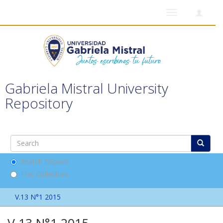
Toggle
navigation
Gabriela Mistral University
Repository
Search DSpace
This Collection
V.13 N°1 2015