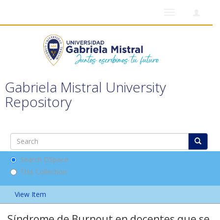
Toggle
navigation
Gabriela Mistral University
Repository
Search DSpace
This Collection
View Item
Síndrome de Burnout en docentes que se