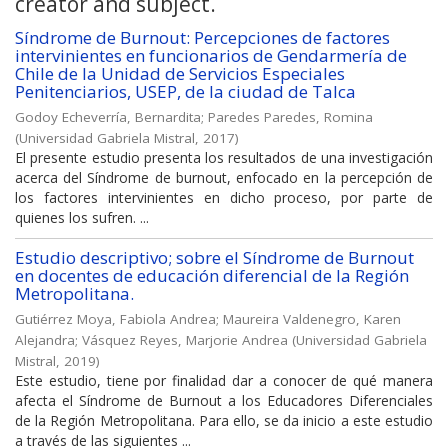
creator and subject.
Síndrome de Burnout: Percepciones de factores
intervinientes en funcionarios de Gendarmería de
Chile de la Unidad de Servicios Especiales
Penitenciarios, USEP, de la ciudad de Talca
Godoy Echeverría, Bernardita
;
Paredes Paredes, Romina
(
Universidad Gabriela Mistral
,
2017
)
El presente estudio presenta los resultados de una investigación
acerca del Síndrome de burnout, enfocado en la percepción de
los factores intervinientes en dicho proceso, por parte de
quienes los sufren. ...
Estudio descriptivo; sobre el Síndrome de Burnout
en docentes de educación diferencial de la Región
Metropolitana.
Gutiérrez Moya, Fabiola Andrea
;
Maureira Valdenegro, Karen
Alejandra
;
Vásquez Reyes, Marjorie Andrea
(
Universidad Gabriela
Mistral
,
2019
)
Este estudio, tiene por finalidad dar a conocer de qué manera
afecta el Síndrome de Burnout a los Educadores Diferenciales
de la Región Metropolitana. Para ello, se da inicio a este estudio
a través de las siguientes ...