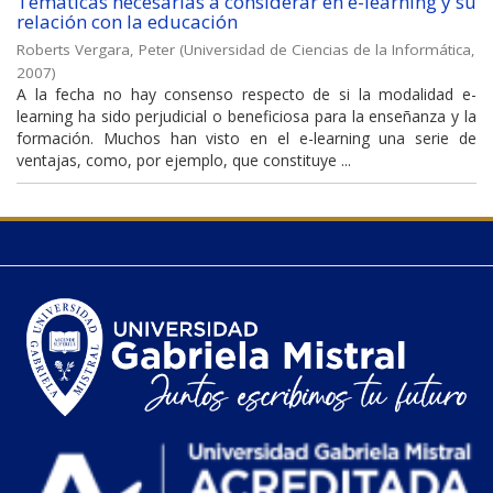
Temáticas necesarias a considerar en e-learning y su
relación con la educación
Roberts Vergara, Peter
(
Universidad de Ciencias de la Informática
,
2007
)
A la fecha no hay consenso respecto de si la modalidad e-
learning ha sido perjudicial o beneficiosa para la enseñanza y la
formación. Muchos han visto en el e-learning una serie de
ventajas, como, por ejemplo, que constituye ...