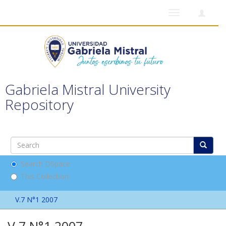
Toggle
navigation
Gabriela Mistral University
Repository
Search DSpace
This Collection
V.7 N°1 2007