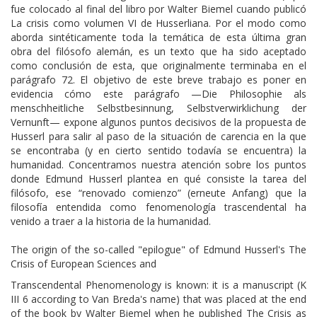
fue colocado al final del libro por Walter Biemel cuando publicó
La crisis como volumen VI de Husserliana. Por el modo como
aborda sintéticamente toda la temática de esta última gran
obra del filósofo alemán, es un texto que ha sido aceptado
como conclusión de esta, que originalmente terminaba en el
parágrafo 72. El objetivo de este breve trabajo es poner en
evidencia cómo este parágrafo —Die Philosophie als
menschheitliche Selbstbesinnung, Selbstverwirklichung der
Vernunft— expone algunos puntos decisivos de la propuesta de
Husserl para salir al paso de la situación de carencia en la que
se encontraba (y en cierto sentido todavía se encuentra) la
humanidad. Concentramos nuestra atención sobre los puntos
donde Edmund Husserl plantea en qué consiste la tarea del
filósofo, ese “renovado comienzo” (erneute Anfang) que la
filosofía entendida como fenomenología trascendental ha
venido a traer a la historia de la humanidad.
The origin of the so-called "epilogue" of Edmund Husserl's The
Crisis of European Sciences and
Transcendental Phenomenology is known: it is a manuscript (K
III 6 according to Van Breda's name) that was placed at the end
of the book by Walter Biemel when he published The Crisis as