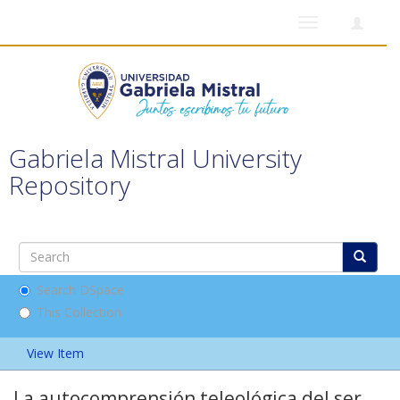
Toggle
navigation
Gabriela Mistral University
Repository
Search DSpace
This Collection
View Item
La autocomprensión teleológica del ser