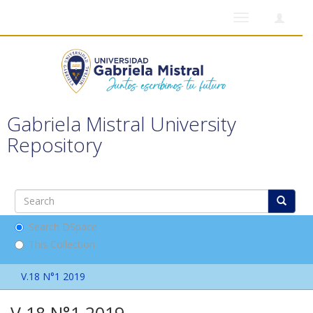
Toggle
navigation
Gabriela Mistral University
Repository
Search DSpace
This Collection
V.18 N°1 2019