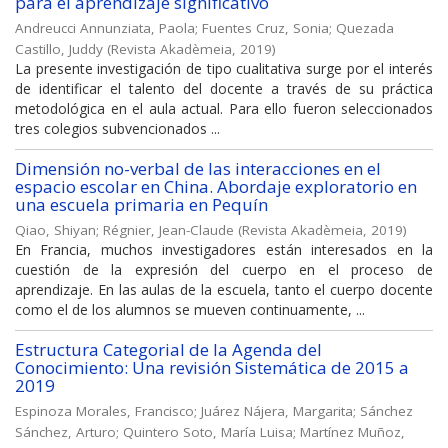
para el aprendizaje significativo
Andreucci Annunziata, Paola
;
Fuentes Cruz, Sonia
;
Quezada
Castillo, Juddy
(
Revista Akadèmeia
,
2019
)
La presente investigación de tipo cualitativa surge por el interés
de identificar el talento del docente a través de su práctica
metodológica en el aula actual. Para ello fueron seleccionados
tres colegios subvencionados ...
Dimensión no-verbal de las interacciones en el
espacio escolar en China. Abordaje exploratorio en
una escuela primaria en Pequín
Qiao, Shiyan
;
Régnier, Jean-Claude
(
Revista Akadèmeia
,
2019
)
En Francia, muchos investigadores están interesados en la
cuestión de la expresión del cuerpo en el proceso de
aprendizaje. En las aulas de la escuela, tanto el cuerpo docente
como el de los alumnos se mueven continuamente, ...
Estructura Categorial de la Agenda del
Conocimiento: Una revisión Sistemática de 2015 a
2019
Espinoza Morales, Francisco
;
Juárez Nájera, Margarita
;
Sánchez
Sánchez, Arturo
;
Quintero Soto, María Luisa
;
Martínez Muñoz,