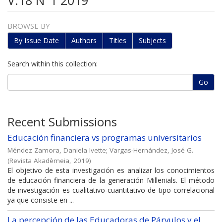
V.18 N°1 2019
BROWSE BY
By Issue Date
Authors
Titles
Subjects
Search within this collection:
Go
Recent Submissions
Educación financiera vs programas universitarios
Méndez Zamora, Daniela Ivette
;
Vargas-Hernández, José G.
(
Revista Akadèmeia
,
2019
)
El objetivo de esta investigación es analizar los conocimientos
de educación financiera de la generación Millenials. El método
de investigación es cualitativo-cuantitativo de tipo correlacional
ya que consiste en ...
La percepción de las Educadoras de Párvulos y el