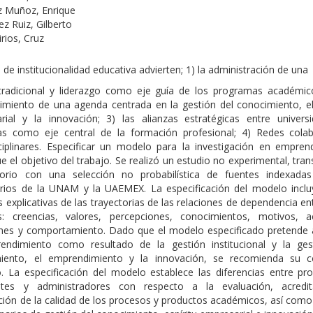
z Muñoz, Enrique
z Ruiz, Gilberto
irios, Cruz
 de institucionalidad educativa advierten; 1) la administración de una
 tradicional y liderazgo como eje guía de los programas académico
cimiento de una agenda centrada en la gestión del conocimiento, el 
rial y la innovación; 3) las alianzas estratégicas entre univers
s como eje central de la formación profesional; 4) Redes colab
sciplinares. Especificar un modelo para la investigación en empren
fue el objetivo del trabajo. Se realizó un estudio no experimental, tran
torio con una selección no probabilística de fuentes indexada
orios de la UNAM y la UAEMEX. La especificación del modelo inclu
s explicativas de las trayectorias de las relaciones de dependencia e
es: creencias, valores, percepciones, conocimientos, motivos, ac
ones y comportamiento. Dado que el modelo especificado pretende a
endimiento como resultado de la gestión institucional y la ges
iento, el emprendimiento y la innovación, se recomienda su c
o. La especificación del modelo establece las diferencias entre pro
ntes y administradores con respecto a la evaluación, acredi
ación de la calidad de los procesos y productos académicos, así como