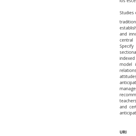
los esce
Studies 
traditio
establi
and inn
central 
Specify
sectiona
indexed
model i
relation
attitud
anticip
manage
recomme
teachers
and cer
anticip
URI