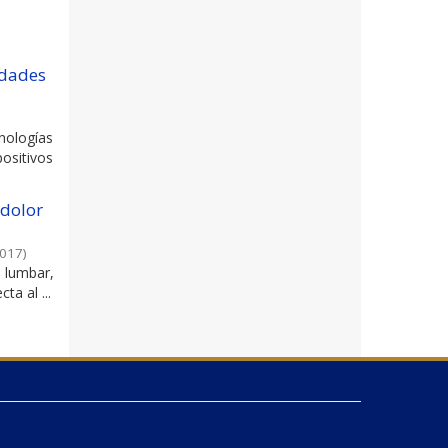
idades
nologías
ositivos
 dolor
017
)
n lumbar,
a al ...