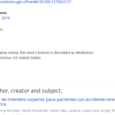
epositorio.ugm.cl/handle/20.500.12743/2127
ions
1 2019
em:
ise noted, this item's license is described as Attribution-
erivs 3.0 United States
hor, creator and subject.
l de miembro superior para pacientes con accidente cer
tica
rera Morales, María Fernanda
;
Gaete Sikic, Ljubiza
;
López Jara, Jorge
;
R