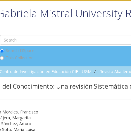
Gabriela Mistral University 
Search DSpace
This Collection
Centro de Investigación en Educación CIE - UGM
Revista Akadèm
 del Conocimiento: Una revisión Sistemática 
a Morales, Francisco
ájera, Margarita
 Sánchez, Arturo
o Soto, María Luisa