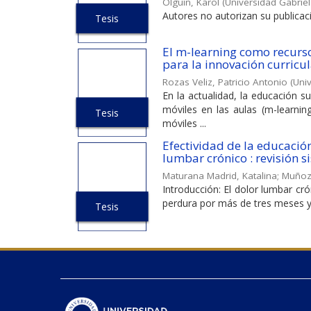
Olguín, Karol
(
Universidad Gabriel
Autores no autorizan su publica
Tesis
El m-learning como recurso
para la innovación curricul
Rozas Veliz, Patricio Antonio
(
Univ
En la actualidad, la educación 
móviles en las aulas (m-learnin
Tesis
móviles ...
Efectividad de la educació
lumbar crónico : revisión s
Maturana Madrid, Katalina
;
Muñoz 
Introducción: El dolor lumbar cr
perdura por más de tres meses y e
Tesis