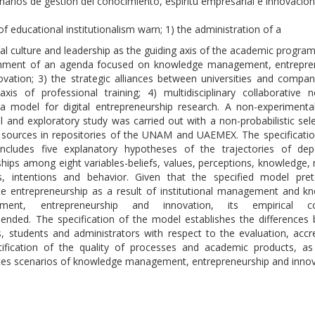
narios de gestión del conocimiento, espíritu empresarial e innovación
of educational institutionalism warn; 1) the administration of a
nal culture and leadership as the guiding axis of the academic program
shment of an agenda focused on knowledge management, entrepre
ovation; 3) the strategic alliances between universities and compan
axis of professional training; 4) multidisciplinary collaborative n
 a model for digital entrepreneurship research. A non-experimental
l and exploratory study was carried out with a non-probabilistic sel
 sources in repositories of the UNAM and UAEMEX. The specificatio
ncludes five explanatory hypotheses of the trajectories of de
ships among eight variables-beliefs, values, perceptions, knowledge,
es, intentions and behavior. Given that the specified model pre
ate entrepreneurship as a result of institutional management and k
ment, entrepreneurship and innovation, its empirical con
nded. The specification of the model establishes the differences
, students and administrators with respect to the evaluation, accre
tification of the quality of processes and academic products, as
ates scenarios of knowledge management, entrepreneurship and innov