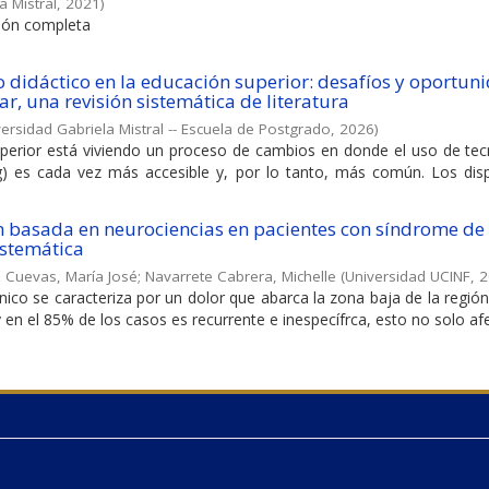
a Mistral
,
2021
)
ción completa
 didáctico en la educación superior: desafíos y oportun
ar, una revisión sistemática de literatura
ersidad Gabriela Mistral -- Escuela de Postgrado
,
2026
)
superior está viviendo un proceso de cambios en donde el uso de tec
g) es cada vez más accesible y, por lo tanto, más común. Los disp
n basada en neurociencias en pacientes con síndrome de
istemática
Cuevas, María José
;
Navarrete Cabrera, Michelle
(
Universidad UCINF
,
2
ónico se caracteriza por un dolor que abarca la zona baja de la regió
n el 85% de los casos es recurrente e inespecífrca, esto no solo afect