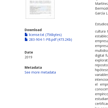
Martíne
Bermúde
García L
Estudios
Download
cultura
license.txt (756bytes)
estable
283-904-1-PB.pdf (473.2Kb)
empresa
empresa
multidi
Date
digital 
2019
explora
reposit
Metadata
hipótesi
See more metadata
variabl
intenci
el empr
conocim
empíric
estudia
certific