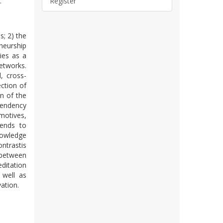
.
Register
s; 2) the
neurship
ies as a
etworks.
, cross-
ection of
n of the
pendency
 motives,
tends to
nowledge
trastis
 between
ditation
 well as
ation.