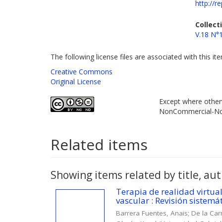
http://r
Collect
V.18 N°
The following license files are associated with this it
Creative Commons
Original License
Except where otherw
NonCommercial-NoD
Related items
Showing items related by title, aut
Terapia de realidad virtua
vascular : Revisión sistemá
Barrera Fuentes, Anais
;
De la Car