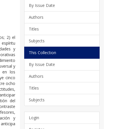
By Issue Date
Authors
Titles
s; 2) el
Subjects
espíritu
idades y
This Collection
orativas
dimiento
By Issue Date
sversal y
s en los
Authors
ye cinco
ntre ocho
Titles
titudes,
nticipar
Subjects
tión del
ontraste
fesores,
Login
tación y
 anticipa