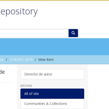
Repository
eia
V.18 N°1 2019
View Item
de
Derecho de autor
BROWSE
All of site
Communities & Collections