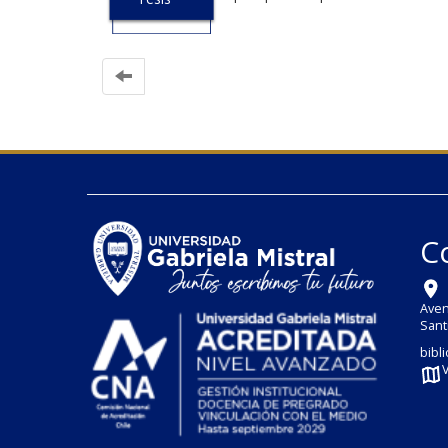
C
Aven
Sant
bibl