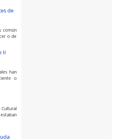
tes de
os común
ecer o de
 II
ales han
ciente o
 Cultural
 estaban
ruda