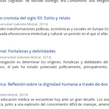
ausas Sagradas” de Michael Burleigh, era Comunismo: una Religión 
ronista del siglo XII: Estilo y relato
versidad Gabriela Mistral
,
2013
)
andes transformaciones políticas, económicas y sociales en Europa Oc
a efervescencia intelectual y cultural: un periodo en el que el afán po
nal: Fortalezas y debilidades
niversidad Gabriela Mistral
,
2013
)
estigación es determinar los orígenes. fortalezas y debilidades del
hos, el país ha estado polarizado políticamente, principalmente
ca: Reflexión sobre la dignidad humana a través de dos
iela Mistral
,
2013
)
a educación médica se encuentran hoy ante un gran desafío. Los av
ica, junto a una explosión del conocimiento difícil de manejar, ame