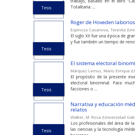
trabajo, basado en el libro “C
Totalitaria. ...
Tesis
Roger de Hoveden laborioso c
Espinoza Casanova, Teresita
(
Uni
El siglo XII fue una época de gr
y fue también un tiempo de renovad
Tesis
El sistema electoral binomi
Márquez Lemus, Mario Enrique
(
U
El propósito de la presente inv
electoral binominal. Para muc
facciones o ...
Tesis
Narrativa y educación médi
relatos
Walker, M. Rosa
(
Universidad Gabr
Los profesionales del área de l
las ciencias y la tecnología méd
Tesis