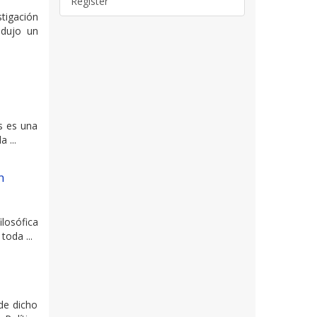
Register
tigación
odujo un
as es una
 ...
n
ilosófica
toda ...
de dicho