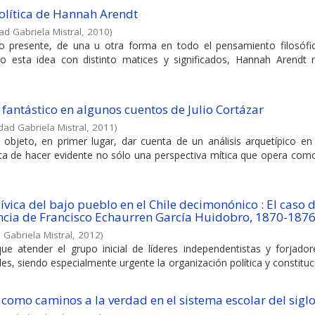
 política de Hannah Arendt
ad Gabriela Mistral
,
2010
)
do presente, de una u otra forma en todo el pensamiento filosófi
do esta idea con distinto matices y significados, Hannah Arendt 
 fantástico en algunos cuentos de Julio Cortázar
dad Gabriela Mistral
,
2011
)
 objeto, en primer lugar, dar cuenta de un análisis arquetípico en
ata de hacer evidente no sólo una perspectiva mítica que opera com
vica del bajo pueblo en el Chile decimonónico : El caso 
encia de Francisco Echaurren García Huidobro, 1870-187
 Gabriela Mistral
,
2012
)
e atender el grupo inicial de líderes independentistas y forjador
es, siendo especialmente urgente la organización política y constituc
 como caminos a la verdad en el sistema escolar del siglo