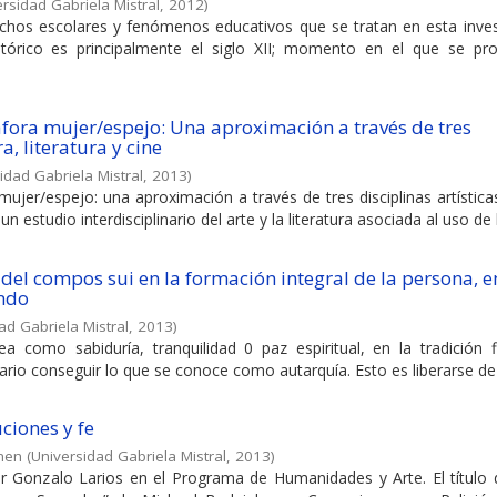
rsidad Gabriela Mistral
,
2012
)
chos escolares y fenómenos educativos que se tratan en esta inves
stórico es principalmente el siglo XII; momento en el que se pr
fora mujer/espejo: Una aproximación a través de tres
a, literatura y cine
idad Gabriela Mistral
,
2013
)
ujer/espejo: una aproximación a través de tres disciplinas artístic
 estudio interdisciplinario del arte y la literatura asociada al uso de la
del compos sui en la formación integral de la persona, e
ando
ad Gabriela Mistral
,
2013
)
ea como sabiduría, tranquilidad 0 paz espiritual, en la tradición f
sario conseguir lo que se conoce como autarquía. Esto es liberarse de 
ciones y fe
rmen
(
Universidad Gabriela Mistral
,
2013
)
or Gonzalo Larios en el Programa de Humanidades y Arte. El título 