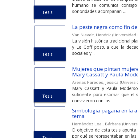
humano se comunica consigo 
sonoridades acompañan ...
Tesis
La peste negra como fin de
Van Nievelt, Hendrik
(
Universidad 
La visión histórica tradicional 
y Le Goff postula que la deca
sociales y ...
Tesis
Mujeres que pintan mujere
Mary Cassatt y Paula Mod
Arenas Paredes, Jessica
(
Universi
Mary Cassatt y Paula Modersoh
suficiente para estimar que el
Tesis
convivieron con las ...
Simbología pagana en la ar
tema
Hernández Leal, Bárbara
(
Univers
El objetivo de esta tesis apunt
por qué se representaban en las igl
Tesis