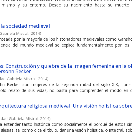
mismo y su entorno. Desde su nacimiento hasta su muerte di
 la sociedad medieval
Gabriela Mistral
,
2014
)
planteada por la mayoría de los historiadores medievales como Gansh
dencia del mundo medieval se explica fundamentalmente por los
s: Construcción y quiebre de la imagen femenina en la o
ersohn Becker
dad Gabriela Mistral
,
2014
)
n Becker son mujeres de la segunda mitad del siglo XIX, consi
 sólo relato de sus vidas, no basta para comprender el modo en q
quitectura religiosa medieval: Una visión holística sobre
idad Gabriela Mistral
,
2014
)
a a entender tanto histórica como socialmente el porqué de estos sí
esias, tal como dice el título, dar una visión holística, o integral, sobr