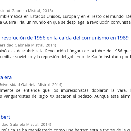
sidad Gabriela Mistral
,
2013
)
mblemática en Estados Unidos, Europa y en el resto del mundo. D
 Guerra Fría, un mundo en que se despliega la revolución comunista
a revolución de 1956 en la caída del comunismo en 1989
ersidad Gabriela Mistral
,
2014
)
pótesis descubrir si la Revolución húngara de octubre de 1956 que
 militar soviético y la represión del gobierno de Kádár instalado po
va era
Universidad Gabriela Mistral
,
2014
)
almente se entiende que los impresionistas doblaron la vara, 
os vanguardistas del siglo XX sacaron el pedazo. Aunque esta afirm
ubert
idad Gabriela Mistral
,
2014
)
la música se ha manifestado como una herramienta a través de la cua