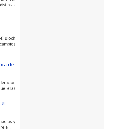
stintas
of, Bloch
 cambios
bra de
deración
ue ellas
 el
mbolos y
e el ...