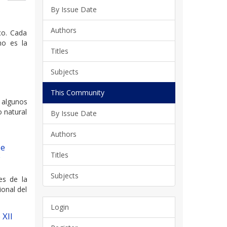
By Issue Date
Authors
co. Cada
no es la
Titles
Subjects
This Community
 algunos
o natural
By Issue Date
Authors
de
Titles
6
Subjects
es de la
ional del
Login
 XII