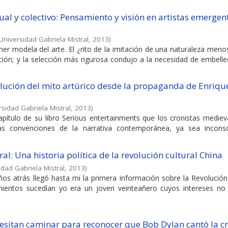
dual y colectivo: Pensamiento y visión en artistas emergen
Universidad Gabriela Mistral
,
2013
)
mer modela del arte. El ¿rito de la imitación de una naturaleza men
ección; y la selección más rigurosa condujo a la necesidad de embell
ución del mito artúrico desde la propaganda de Enrique
rsidad Gabriela Mistral
,
2013
)
ítulo de su libro Serious entertainments que los cronistas mediev
las convenciones de la narrativa contemporánea, ya sea incons
ral: Una historia política de la revolución cultural China
idad Gabriela Mistral
,
2013
)
os atrás llegó hasta mi la primera información sobre la Revolución
mientos sucedían yo era un joven veinteañero cuyos intereses no
cesitan caminar para reconocer que Bob Dylan cantó la c