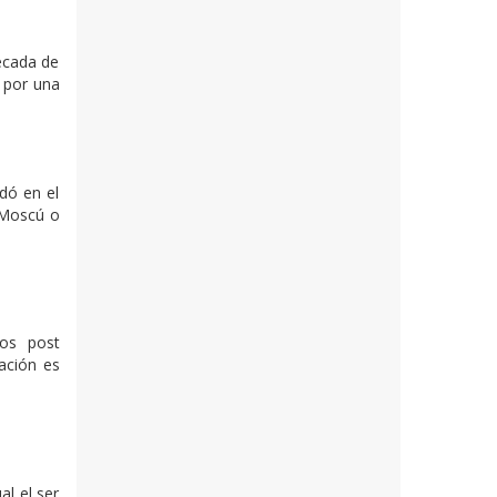
écada de
 por una
dó en el
r Moscú o
los post
ación es
l el ser