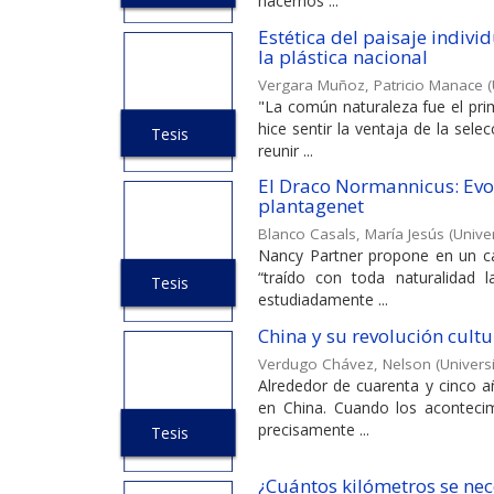
hacernos ...
Estética del paisaje indivi
la plástica nacional
Vergara Muñoz, Patricio Manace
(
"La común naturaleza fue el pri
hice sentir la ventaja de la sel
Tesis
reunir ...
El Draco Normannicus: Evol
plantagenet
Blanco Casals, María Jesús
(
Unive
Nancy Partner propone en un cap
“traído con toda naturalidad 
Tesis
estudiadamente ...
China y su revolución cultu
Verdugo Chávez, Nelson
(
Univers
Alrededor de cuarenta y cinco añ
en China. Cuando los aconteci
precisamente ...
Tesis
¿Cuántos kilómetros se ne