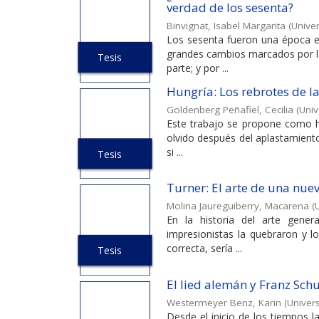
verdad de los sesenta?
Binvignat, Isabel Margarita
(
Univer
Los sesenta fueron una época e
grandes cambios marcados por la
Tesis
parte; y por ...
Hungría: Los rebrotes de l
Goldenberg Peñafiel, Cecilia
(
Univ
Este trabajo se propone como hi
olvido después del aplastamiento
si ...
Tesis
Turner: El arte de una nue
Molina Jaureguiberry, Macarena
(
En la historia del arte gener
impresionistas la quebraron y l
correcta, sería ...
Tesis
El lied alemán y Franz Sch
Westermeyer Benz, Karin
(
Univers
Desde el inicio de los tiempos 