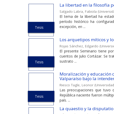
La libertad en la filosofía
Salgado Labra, Fabiola
(
Universid
El tema de la libertad ha esta
período histórico ha configura
excepción, en ...
Tesis
Los arquetipos míticos y lo
Rojas Sánchez, Edgardo
(
Universi
El presente Seminario tiene por
cuentos de Julio Cortázar. Se tr
sustrato ...
Tesis
Moralización y educación cí
Valparaíso bajo la intend
Riesco Tagle, Leonor
(
Universidad
Las preocupaciones que tuvo qu
República naciente fueron múltipl
Tesis
país. ...
La quaestio y la disputatio