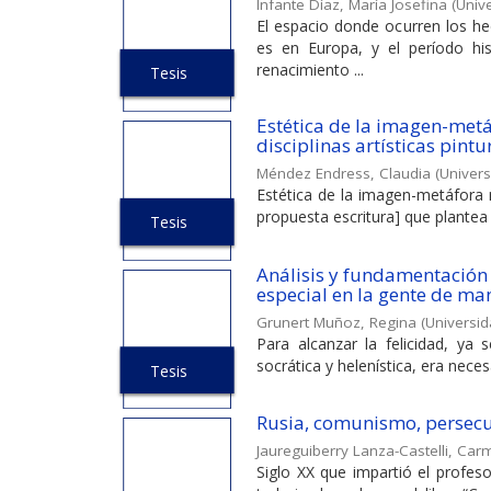
Infante Díaz, María Josefina
(
Unive
El espacio donde ocurren los he
es en Europa, y el período hi
renacimiento ...
Tesis
Estética de la imagen-metá
disciplinas artísticas pintur
Méndez Endress, Claudia
(
Univers
Estética de la imagen-metáfora m
propuesta escritura] que plantea un
Tesis
Análisis y fundamentación 
especial en la gente de m
Grunert Muñoz, Regina
(
Universid
Para alcanzar la felicidad, ya s
socrática y helenística, era nece
Tesis
Rusia, comunismo, persecu
Jaureguiberry Lanza-Castelli, Ca
Siglo XX que impartió el profes