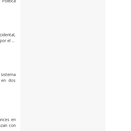
Política
cidental,
r el ...
 sistema
, en dos
ances en
nazan con