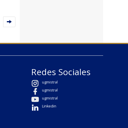
Redes Sociales
ugmistral
ugmistral
ugmistral
Linkedin