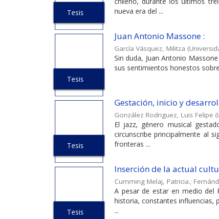
chileno, durante los últimos tr
nueva era del ...
Tesis
Juan Antonio Massone :
García Vásquez, Militza
(
Universid
Sin duda, Juan Antonio Massone e
sus sentimientos honestos sobre 
Tesis
Gestación, inicio y desarroll
González Rodriguez, Luis Felipe
(
El jazz, género musical gestad
circunscribe principalmente al s
fronteras ...
Tesis
Inserción de la actual cult
Cumming Melaj, Patricia.
;
Fernánd
A pesar de estar en medio del Pa
historia, constantes influencias,
...
Tesis