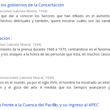
los gobiernos de la Concertación
ersidad Gabriela Mistral
,
1999
)
 que dar a conocer los factores que han inﬂuido en el aument
hechos delictuales y también, quiere mostrar cuáles son las varia
ación :
dad Gabriela Mistral
,
1999
)
amiento de la prensa durante 1968 a 1973, centrándose en el fenóme
 y los ataques a la honra de las personas que ésta, en muchos casos
Universidad Gabriela Mistral
,
1999
)
 en el mundo, ya por el siglo XVIII, el hombre ha mostrado un inte
ón y el goce del arte. A medida que los tiempos avanzaron 
ú frente a la Cuenca del Pacífico, y su ingreso al APEC