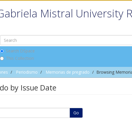
Gabriela Mistral University 
Search DSpace
This Collection
ones
Periodismo
Memorias de pregrado
Browsing Memoria
do by Issue Date
Go