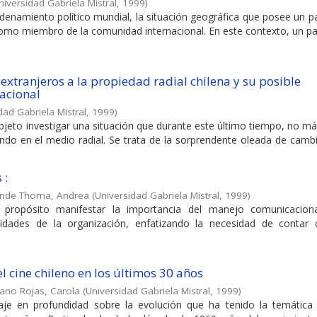
niversidad Gabriela Mistral
,
1999
)
ordenamiento político mundial, la situación geográfica que posee un p
como miembro de la comunidad internacional. En este contexto, un p
extranjeros a la propiedad radial chilena y su posible
nacional
dad Gabriela Mistral
,
1999
)
eto investigar una situación que durante este último tiempo, no má
ndo en el medio radial. Se trata de la sorprendente oleada de cambi
 :
nde Thoma, Andrea
(
Universidad Gabriela Mistral
,
1999
)
 propósito manifestar la importancia del manejo comunicacion
ividades de la organización, enfatizando la necesidad de contar
l cine chileno en los últimos 30 años
no Rojas, Carola
(
Universidad Gabriela Mistral
,
1999
)
je en profundidad sobre la evolución que ha tenido la temática 