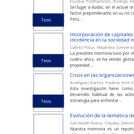
Escobar Pohlhammer, Rodrigo
(
U
Sin lugar a dudas, en el actual 
factor preponderante en su rol 
Perú, ...
Tesis
Incorporación de capitales 
incidencia en la sociedad 
Gálvez Plaza, Alejandra.
(
Universi
La presente memoria tuvo por obj
cuatro años, se ha venido gesta
Tesis
propiedad ...
Crisis en las organizaciones
Rodríguez Barros, Paulina
;
Vom E
Esta investigación tiene como
desarrollo habitual de las act
estrategia para enfrentar ...
Tesis
Evolución de la temática de
San Martín Ibarra, Claudia
;
Zamora
Nuestra memoria es un reporta