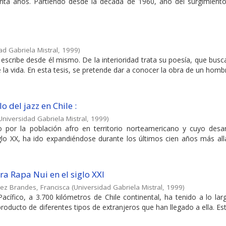
einta años. Partiendo desde la década de 1960, año del surgimient
ad Gabriela Mistral
,
1999
)
scribe desde él mismo. De la interioridad trata su poesía, que busc
la vida. En esta tesis, se pretende dar a conocer la obra de un hombr
o del jazz en Chile :
Universidad Gabriela Mistral
,
1999
)
o por la población afro en territorio norteamericano y cuyo desar
iglo XX, ha ido expandiéndose durante los últimos cien años más al
ura Rapa Nui en el siglo XXI
ez Brandes, Francisca
(
Universidad Gabriela Mistral
,
1999
)
cífico, a 3.700 kilómetros de Chile continental, ha tenido a lo la
 producto de diferentes tipos de extranjeros que han llegado a ella. E