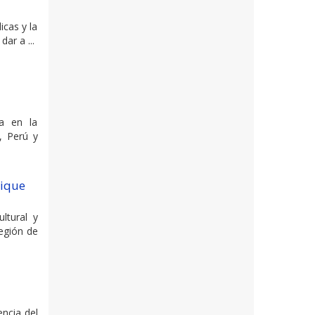
icas y la
ar a ...
da en la
, Perú y
uique
ltural y
Región de
encia del