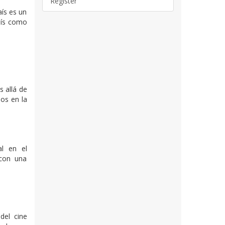
Register
aís es un
aís como
s allá de
os en la
al en el
 con una
del cine