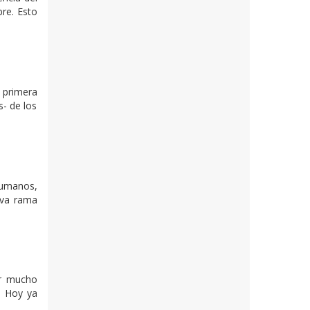
bre. Esto
a primera
s- de los
Humanos,
ueva rama
or mucho
. Hoy ya