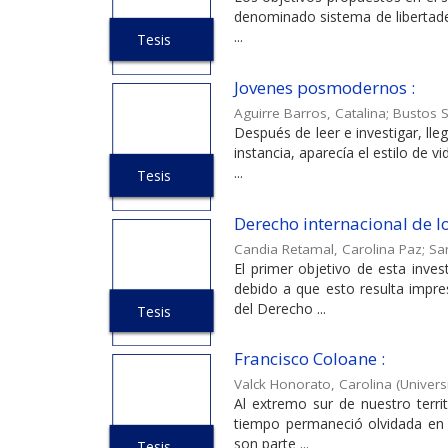
denominado sistema de libertades
...
Tesis
Jovenes posmodernos :
Aguirre Barros, Catalina
;
Bustos S
Después de leer e investigar, ll
instancia, aparecía el estilo de 
...
Tesis
Derecho internacional de l
Candia Retamal, Carolina Paz
;
San
El primer objetivo de esta inve
debido a que esto resulta impres
del Derecho ...
Tesis
Francisco Coloane :
Valck Honorato, Carolina
(
Univers
Al extremo sur de nuestro terri
tiempo permaneció olvidada en l
son parte ...
Tesis