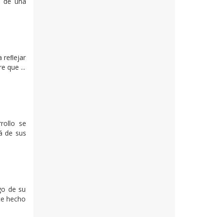
o de una
a reﬂejar
e que ...
rollo se
lá de sus
rgo de su
ste hecho