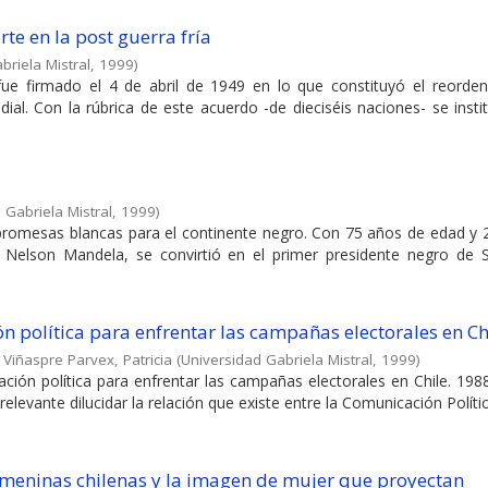
rte en la post guerra fría
briela Mistral
,
1999
)
 fue firmado el 4 de abril de 1949 en lo que constituyó el reorde
dial. Con la rúbrica de este acuerdo -de dieciséis naciones- se inst
 Gabriela Mistral
,
1999
)
 promesas blancas para el continente negro. Con 75 años de edad y
A, Nelson Mandela, se convirtió en el primer presidente negro de S
n política para enfrentar las campañas electorales en Ch
 Viñaspre Parvex, Patricia
(
Universidad Gabriela Mistral
,
1999
)
ción política para enfrentar las campañas electorales en Chile. 198
evante dilucidar la relación que existe entre la Comunicación Política 
femeninas chilenas y la imagen de mujer que proyectan