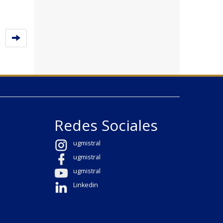
Redes Sociales
ugmistral
ugmistral
ugmistral
Linkedin