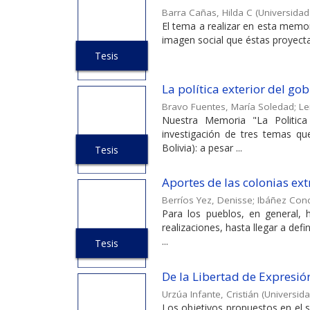
Barra Cañas, Hilda C
(
Universidad
El tema a realizar en esta memor
imagen social que éstas proyectan
Tesis
La política exterior del g
Bravo Fuentes, María Soledad
;
Le
Nuestra Memoria "La Politica 
investigación de tres temas que
Bolivia): a pesar ...
Tesis
Aportes de las colonias ex
Berríos Yez, Denisse
;
Ibáñez Conc
Para los pueblos, en general, h
realizaciones, hasta llegar a defi
...
Tesis
De la Libertad de Expresió
Urzúa Infante, Cristián
(
Universida
Los objetivos propuestos en el s