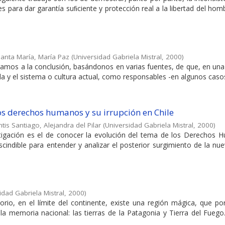
 para dar garantía suﬁciente y protección real a la libertad del hom
anta María, María Paz
(
Universidad Gabriela Mistral
,
2000
)
egamos a la conclusión, basándonos en varias fuentes, de que, en un
vida y el sistema o cultura actual, como responsables -en algunos caso
os derechos humanos y su irrupción en Chile
tis Santiago, Alejandra del Pilar
(
Universidad Gabriela Mistral
,
2000
)
stigación es el de conocer la evolución del tema de los Derechos 
cindible para entender y analizar el posterior surgimiento de la n
idad Gabriela Mistral
,
2000
)
torio, en el límite del continente, existe una región mágica, que p
a memoria nacional: las tierras de la Patagonia y Tierra del Fuego