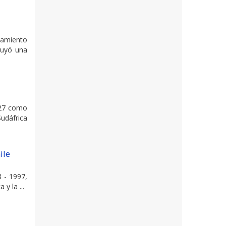
namiento
ituyó una
 27 como
udáfrica
ile
8 - 1997,
y la ...