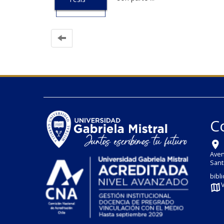
C
Aven
Sant
bibl