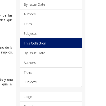
By Issue Date
Authors
o de las
bles que
Titles
Subjects
This Collection
no de la
 implicó.
By Issue Date
Authors
Titles
rés y una
Subjects
y que el
Login