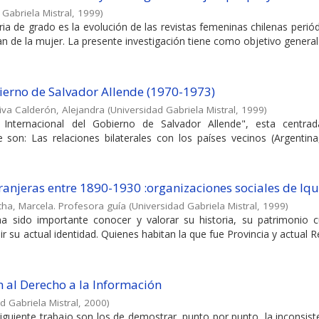
 Gabriela Mistral
,
1999
)
ia de grado es la evolución de las revistas femeninas chilenas periód
 de la mujer. La presente investigación tiene como objetivo general d
obierno de Salvador Allende (1970-1973)
iva Calderón, Alejandra
(
Universidad Gabriela Mistral
,
1999
)
Internacional del Gobierno de Salvador Allende", esta centra
 son: Las relaciones bilaterales con los países vecinos (Argentina
tranjeras entre 1890-1930 :organizaciones sociales de Iq
ha, Marcela. Profesora guía
(
Universidad Gabriela Mistral
,
1999
)
a sido importante conocer y valorar su historia, su patrimonio cu
nir su actual identidad. Quienes habitan la que fue Provincia y actual 
n al Derecho a la Información
d Gabriela Mistral
,
2000
)
iguiente trabajo son los de demostrar, punto por punto, la inconsist