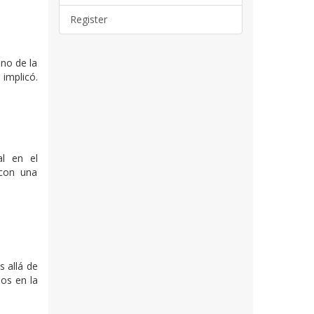
Register
no de la
 implicó.
al en el
 con una
s allá de
os en la