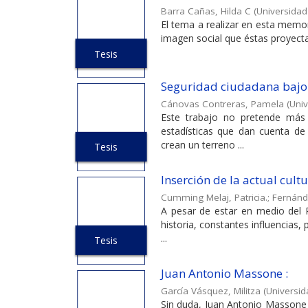
Barra Cañas, Hilda C
(
Universidad
El tema a realizar en esta memor
imagen social que éstas proyectan
Tesis
Seguridad ciudadana bajo 
Cánovas Contreras, Pamela
(
Univ
Este trabajo no pretende más
estadísticas que dan cuenta de 
crean un terreno ...
Tesis
Inserción de la actual cult
Cumming Melaj, Patricia.
;
Fernánd
A pesar de estar en medio del Pa
historia, constantes influencias,
...
Tesis
Juan Antonio Massone :
García Vásquez, Militza
(
Universid
Sin duda, Juan Antonio Massone e