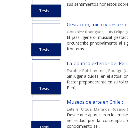
sus sentimientos honestos sobre 
Tesis
Gestación, inicio y desarroll
González Rodriguez, Luis Felipe
(
El jazz, género musical gestad
circunscribe principalmente al s
fronteras ...
Tesis
La política exterior del Per
Escobar Pohlhammer, Rodrigo
(
U
Sin lugar a dudas, en el actual 
factor preponderante en su rol 
Perú, ...
Tesis
Museos de arte en Chile :
Letelier Urzúa, María del Rosario
(
Desde que aparecieron los museos
necesidad por la contemplaci
conocimiento se ...
Tesis