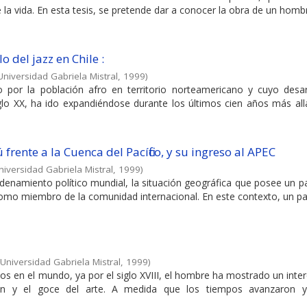
la vida. En esta tesis, se pretende dar a conocer la obra de un hombr
o del jazz en Chile :
Universidad Gabriela Mistral
,
1999
)
o por la población afro en territorio norteamericano y cuyo desar
iglo XX, ha ido expandiéndose durante los últimos cien años más al
ú frente a la Cuenca del Pacífico, y su ingreso al APEC
niversidad Gabriela Mistral
,
1999
)
ordenamiento político mundial, la situación geográfica que posee un p
como miembro de la comunidad internacional. En este contexto, un p
Universidad Gabriela Mistral
,
1999
)
 en el mundo, ya por el siglo XVIII, el hombre ha mostrado un inte
ón y el goce del arte. A medida que los tiempos avanzaron 