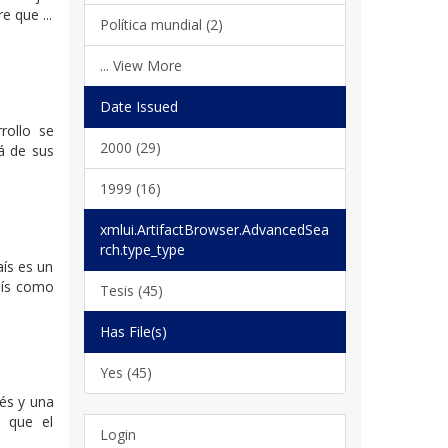
e que ...
Política mundial (2)
... View More
Date Issued
rollo se
2000 (29)
lá de sus
1999 (16)
xmlui.ArtifactBrowser.AdvancedSea
rch.type_type
aís es un
aís como
Tesis (45)
Has File(s)
Yes (45)
rés y una
y que el
Login