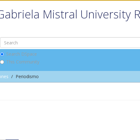
Gabriela Mistral University 
Search DSpace
This Community
ones
Periodismo