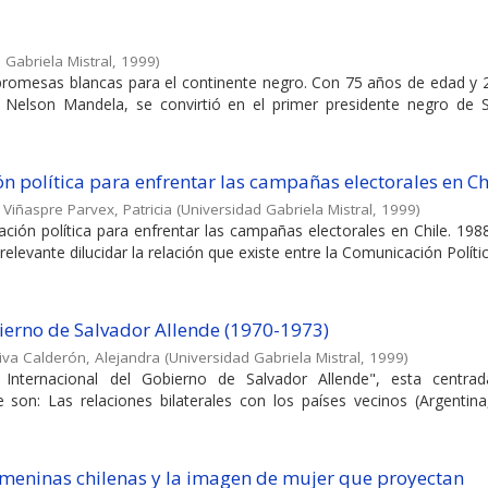
 Gabriela Mistral
,
1999
)
 promesas blancas para el continente negro. Con 75 años de edad y
A, Nelson Mandela, se convirtió en el primer presidente negro de S
n política para enfrentar las campañas electorales en Ch
 Viñaspre Parvex, Patricia
(
Universidad Gabriela Mistral
,
1999
)
ción política para enfrentar las campañas electorales en Chile. 198
evante dilucidar la relación que existe entre la Comunicación Política 
obierno de Salvador Allende (1970-1973)
iva Calderón, Alejandra
(
Universidad Gabriela Mistral
,
1999
)
Internacional del Gobierno de Salvador Allende", esta centra
 son: Las relaciones bilaterales con los países vecinos (Argentina
femeninas chilenas y la imagen de mujer que proyectan