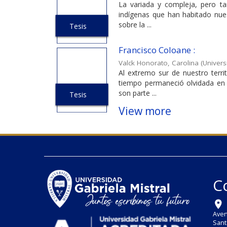
La variada y compleja, pero ta
indígenas que han habitado nues
sobre la ...
Tesis
Francisco Coloane :
Valck Honorato, Carolina
(
Univers
Al extremo sur de nuestro terri
tiempo permaneció olvidada en l
son parte ...
Tesis
View more
C
Aven
Sant