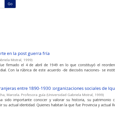
Go
rte en la post guerra fría
briela Mistral
,
1999
)
 fue firmado el 4 de abril de 1949 en lo que constituyó el reorde
dial. Con la rúbrica de este acuerdo -de dieciséis naciones- se inst
tranjeras entre 1890-1930 :organizaciones sociales de Iq
ha, Marcela. Profesora guía
(
Universidad Gabriela Mistral
,
1999
)
a sido importante conocer y valorar su historia, su patrimonio cu
nir su actual identidad. Quienes habitan la que fue Provincia y actual 