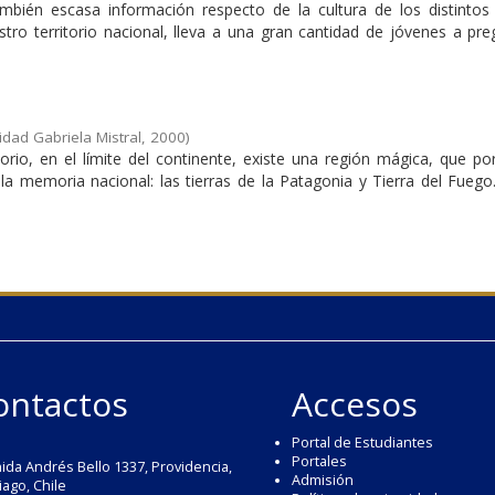
mbién escasa información respecto de la cultura de los distintos
tro territorio nacional, lleva a una gran cantidad de jóvenes a pre
idad Gabriela Mistral
,
2000
)
torio, en el límite del continente, existe una región mágica, que p
a memoria nacional: las tierras de la Patagonia y Tierra del Fuego
ontactos
Accesos
Portal de Estudiantes
Portales
ida Andrés Bello 1337, Providencia,
Admisión
iago, Chile