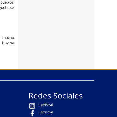
 pueblos
guntarse
or mucho
. Hoy ya
Redes Sociales
ugmistral
ugmistral