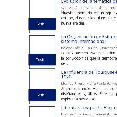
Evolución de la temática de
San Martín Ibarra, Claudia
;
Zamora
Nuestra memoria es un reporta
chileno, durante los últimos tr
nueva era del ...
Tesis
La Organización de Estados
sistema internacional
Pelayo Dávila, Paulina.
(
Universida
La OEA nace en 1948 con la ﬁrma
la convicción de que la democrac
Tesis
de ...
La influencia de Toulouse-L
1920
Montes Rivera, María Paula
(
Unive
Al pintor francés Henri de To
diseñadores gráﬁcos. Éste, sin
Tesis
explotada hasta ese ...
Literatura mapuche Elicura
Bottinelli Contador, Tatiana
(
Unive