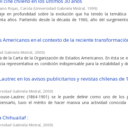
l cine chileno en los últimos 30 años
no Rojas, Carola
(
Universidad Gabriela Mistral
,
1999
)
je en profundidad sobre la evolución que ha tenido la temática 
einta años. Partiendo desde la década de 1960, año del surgimient
 Americanos en el contexto de la reciente transformació
d Gabriela Mistral
,
2000
)
 de la Carta de la Organización de Estados Americanos. En ésta se e
ia representativa es condición indispensable para la estabilidad y d
autrec en los avisos publicitarios y revistas chilenas de 
rsidad Gabriela Mistral
,
2000
)
ulouse-Lautrec (1864-1901) se le puede deﬁnir como uno de los 
 pensarlo, tuvo el mérito de hacer masiva una actividad conocida
 Chihuailaf :
rsidad Gabriela Mistral
,
2000
)