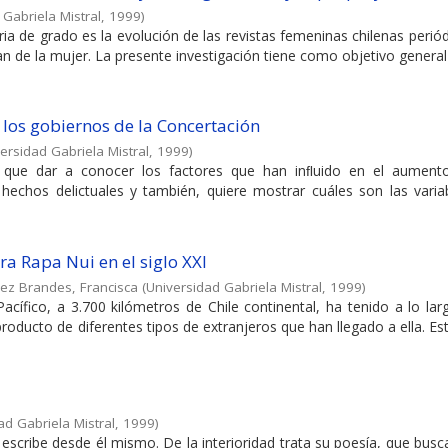
 Gabriela Mistral
,
1999
)
ia de grado es la evolución de las revistas femeninas chilenas periód
 de la mujer. La presente investigación tiene como objetivo general d
los gobiernos de la Concertación
ersidad Gabriela Mistral
,
1999
)
 que dar a conocer los factores que han inﬂuido en el aument
hechos delictuales y también, quiere mostrar cuáles son las varia
ura Rapa Nui en el siglo XXI
ez Brandes, Francisca
(
Universidad Gabriela Mistral
,
1999
)
cífico, a 3.700 kilómetros de Chile continental, ha tenido a lo la
 producto de diferentes tipos de extranjeros que han llegado a ella. E
ad Gabriela Mistral
,
1999
)
scribe desde él mismo. De la interioridad trata su poesía, que busc