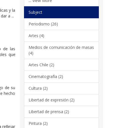
... View More
icas y la
Subject
ar a ...
Periodismo (26)
Artes (4)
Medios de comunicación de masas
o de las
(4)
bles que
Artes Chile (2)
Cinematografía (2)
rgo de su
Cultura (2)
ste hecho
Libertad de expresión (2)
Libertad de prensa (2)
Pintura (2)
a reﬂejar