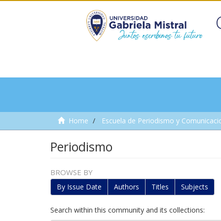
Home
Escuela de Periodismo y Comunicaci
Periodismo
BROWSE BY
By Issue Date
Authors
Titles
Subjects
Search within this community and its collections: