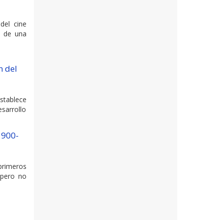
del cine
o de una
n del
stablece
esarrollo
1900-
primeros
 pero no