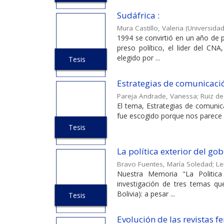
Sudáfrica :
Mura Castillo, Valeria
(
Universidad
1994 se convirtió en un año de
preso político, el lider del CN
elegido por ...
Tesis
Estrategias de comunicació
Pareja Andrade, Vanessa
;
Ruiz de
El tema, Estrategias de comunica
fue escogido porque nos parece rel
Tesis
La política exterior del g
Bravo Fuentes, María Soledad
;
Le
Nuestra Memoria "La Politica 
investigación de tres temas que
Bolivia): a pesar ...
Tesis
Evolución de las revistas 