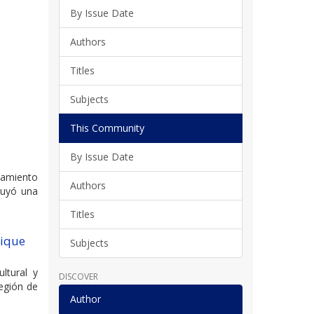
By Issue Date
Authors
Titles
Subjects
This Community
By Issue Date
namiento
Authors
ituyó una
Titles
uique
Subjects
ltural y
DISCOVER
Región de
Author