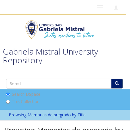
Toggle
navigation
Gabriela Mistral University
Repository
Search DSpace
This Collection
Browsing Memorias de pregrado by Title