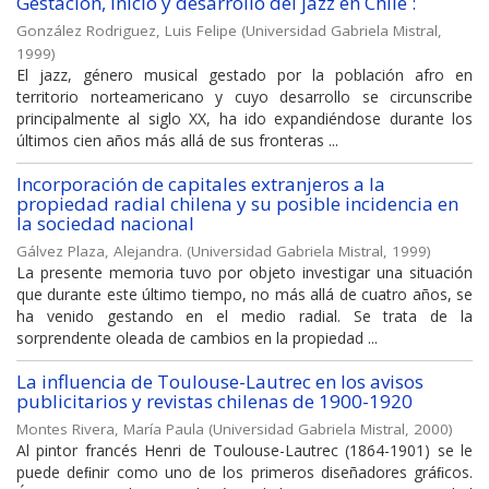
Gestación, inicio y desarrollo del jazz en Chile :
González Rodriguez, Luis Felipe
(
Universidad Gabriela Mistral
,
1999
)
El jazz, género musical gestado por la población afro en
territorio norteamericano y cuyo desarrollo se circunscribe
principalmente al siglo XX, ha ido expandiéndose durante los
últimos cien años más allá de sus fronteras ...
Incorporación de capitales extranjeros a la
propiedad radial chilena y su posible incidencia en
la sociedad nacional
Gálvez Plaza, Alejandra.
(
Universidad Gabriela Mistral
,
1999
)
La presente memoria tuvo por objeto investigar una situación
que durante este último tiempo, no más allá de cuatro años, se
ha venido gestando en el medio radial. Se trata de la
sorprendente oleada de cambios en la propiedad ...
La influencia de Toulouse-Lautrec en los avisos
publicitarios y revistas chilenas de 1900-1920
Montes Rivera, María Paula
(
Universidad Gabriela Mistral
,
2000
)
Al pintor francés Henri de Toulouse-Lautrec (1864-1901) se le
puede deﬁnir como uno de los primeros diseñadores gráﬁcos.