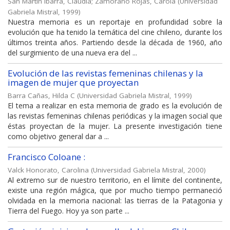
San Martín Ibarra, Claudia
;
Zamorano Rojas, Carola
(
Universidad
Gabriela Mistral
,
1999
)
Nuestra memoria es un reportaje en profundidad sobre la
evolución que ha tenido la temática del cine chileno, durante los
últimos treinta años. Partiendo desde la década de 1960, año
del surgimiento de una nueva era del ...
Evolución de las revistas femeninas chilenas y la
imagen de mujer que proyectan
Barra Cañas, Hilda C
(
Universidad Gabriela Mistral
,
1999
)
El tema a realizar en esta memoria de grado es la evolución de
las revistas femeninas chilenas periódicas y la imagen social que
éstas proyectan de la mujer. La presente investigación tiene
como objetivo general dar a ...
Francisco Coloane :
Valck Honorato, Carolina
(
Universidad Gabriela Mistral
,
2000
)
Al extremo sur de nuestro territorio, en el límite del continente,
existe una región mágica, que por mucho tiempo permaneció
olvidada en la memoria nacional: las tierras de la Patagonia y
Tierra del Fuego. Hoy ya son parte ...