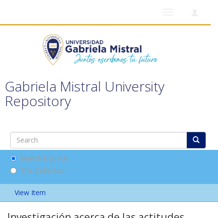
Toggle
navigation
Gabriela Mistral University
Repository
Search DSpace
This Collection
View Item
Investigación acerca de las actitudes