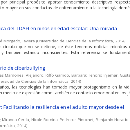
 por principal propósito aportar conocimiento descriptivo respect
ulto mayor en sus conductas de enfrentamiento a la tecnología domé
ca del TDAH en niños en edad escolar: Una mirada
é Morgado, Javiera
(
Universidad de Ciencias de la Informática
,
2014
)
un circuito que no se detiene, de éste tenemos noticias mientras
 y también estando inconscientes. Esta referencia se fundamen
rio de ciberbullying
as Mardones, Alejandro
;
Riffo Garrido, Bárbara
;
Tenorio Injemar, Gust
versidad de Ciencias de la Informática
,
2014
)
ños, las tecnologías han tomado mayor protagonismo en la vid
n medio de expresión como también de contacto emocional en los j
 Facilitando la resiliencia en el adulto mayor desde el
;
Miranda Cerda, Nicole Romina
;
Pedreros Pinochet, Benjamín Horacio
formática
,
2014
)