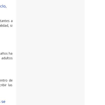
clo,
tantes a
lidad, si
 años ha
 adultos
entro de
ibir las
 se