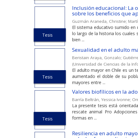
Inclusión educacional: La 
sobre los beneficios que ap
Guzmán Araneda, Christine
;
Martí
El sistema educativo sumido en 
lo largo de la historia los cuale
Tesis
bien ...
Sexualidad en el adulto ma
Beristain Araya, Gonzalo
;
Gutiérr
(
Universidad de Ciencias de la In
El adulto mayor en Chile es un 
aumentado el doble de su pobla
Tesis
mayores entre ...
Valores biofílicos en la a
Barría Beltrán, Yessica Ivonne
;
Or
La presente tesis está orientad
rescate animal Pro Adopciones C
formas en ...
Tesis
Resiliencia en adulto mayo