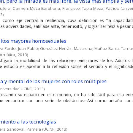
n, pero la mirada es más libre, la vista más amplia y ser
uilera, Carmen
;
Meza Barahona, Francisco
;
Tapia Meza, Patricio
(
Unive
13
)
como eje central la resiliencia, cuya definición es “la capacidad
s adversidades, salir adelante, tener éxito, y lograr ser feliz a pesar
ultos mayores homosexuales
ya Pardo, Juan Pablo
;
González Herráz, Macarena
;
Muñoz Barra, Tama
formática
,
2013
)
stigará la modalidad de las relaciones vinculares de los Adultos
estudio es aportar a la reflexión sobre el sentido y el significad
ca y mental de las mujeres con roles múltiples
niversidad UCINF
,
2013
)
istando su espacio en este mundo, no ha sido fácil para ella entr
ue encontrar con una serie de obstáculos. Así como antaño conq
iento a las tecnologías
era Sandoval, Pamela
(
UCINF
,
2013
)