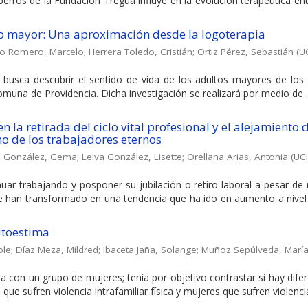
erros de la Fundación Tregua influye en la evolución terapéutica en
to mayor: Una aproximación desde la logoterapia
do Romero, Marcelo
;
Herrera Toledo, Cristián
;
Ortiz Pérez, Sebastián
(
U
o busca descubrir el sentido de vida de los adultos mayores de los
omuna de Providencia. Dicha investigación se realizará por medio de ..
 la retirada del ciclo vital profesional y el alejamiento 
o de los trabajadores eternos
z González, Gema
;
Leiva González, Lisette
;
Orellana Arias, Antonia
(
UC
ar trabajando y posponer su jubilación o retiro laboral a pesar de
e han transformado en una tendencia que ha ido en aumento a nivel
autoestima
ole
;
Díaz Meza, Mildred
;
Ibaceta Jaña, Solange
;
Muñoz Sepúlveda, María
da con un grupo de mujeres; tenía por objetivo contrastar si hay dife
ue sufren violencia intrafamiliar física y mujeres que sufren violencia 