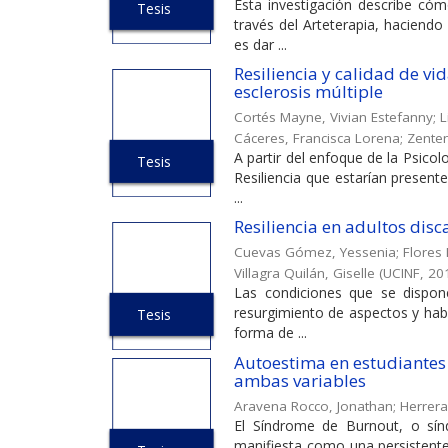
Esta investigación describe cóm
Tesis
través del Arteterapia, haciendo
es dar ...
Resiliencia y calidad de v
esclerosis múltiple
Cortés Mayne, Vivian Estefanny
;
L
Cáceres, Francisca Lorena
;
Zente
A partir del enfoque de la Psicol
Tesis
Resiliencia que estarían present
...
Resiliencia en adultos disc
Cuevas Gómez, Yessenia
;
Flores 
Villagra Quilán, Giselle
(
UCINF
,
20
Las condiciones que se dispone
resurgimiento de aspectos y hab
Tesis
forma de ...
Autoestima en estudiantes 
ambas variables
Aravena Rocco, Jonathan
;
Herrera
El Síndrome de Burnout, o sí
manifiesta como una persistent