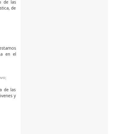
o de las
stica, de
 estamos
ta en el
avo
;
a de las
óvenes y