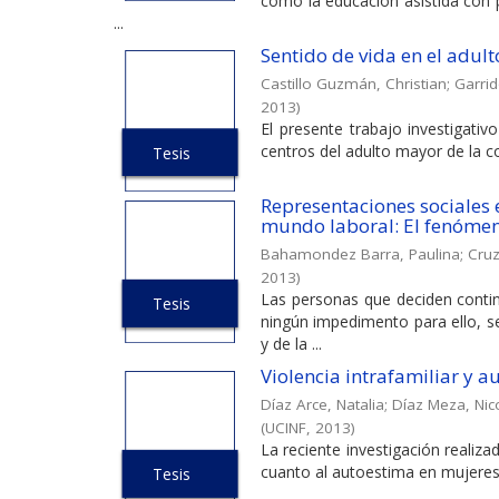
cómo la educación asistida con p
...
Sentido de vida en el adul
Castillo Guzmán, Christian
;
Garri
2013
)
El presente trabajo investigativ
centros del adulto mayor de la c
Tesis
Representaciones sociales en
mundo laboral: El fenómen
Bahamondez Barra, Paulina
;
Cru
2013
)
Las personas que deciden continu
Tesis
ningún impedimento para ello, s
y de la ...
Violencia intrafamiliar y 
Díaz Arce, Natalia
;
Díaz Meza, Nic
(
UCINF
,
2013
)
La reciente investigación realiza
cuanto al autoestima en mujeres q
Tesis