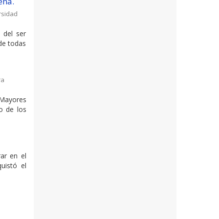
ena.
rsidad
 del ser
 de todas
ra
 Mayores
o de los
ar en el
uistó el