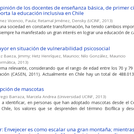
opinión de los docentes de enseñanza básica, de primer ci
orta la educación inclusiva en Chile
nez Vicencio, Paula
;
Retamal Jiménez, Densky
(
UCINF
,
2013
)
una sociedad en constante transformación, ha tenido cambios impor
s siempre ha manifestado un gran interés en lograr una educación de ca
yor en situación de vulnerabilidad psicosocial
ez Baeza, Jimmy
;
Hetz Henríquez, Mauricio
;
Nilo González, Mauricio
formática
,
2013
)
tema relevante, considerando que el rango de edad entre los 70 y 79
ción (CASEN, 2011). Actualmente en Chile hay un total de 488.013
dopción de mascotas
rego Barraza, Marcela Andrea
(
Universidad UCINF
,
2013
)
a a identificar, en personas que han adoptado mascotas desde el C
hile, los valores que se desprenden del término Biofílica y descr
r: Envejecer es como escalar una gran montaña; mientras