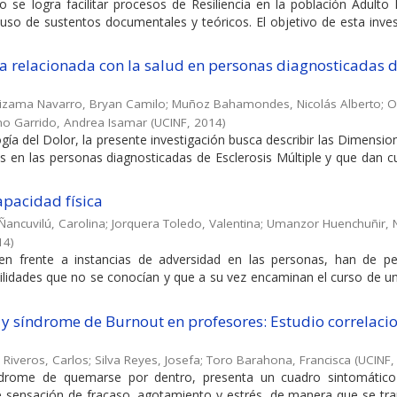
o se logra facilitar procesos de Resiliencia en la población Adulto
 uso de sustentos documentales y teóricos. El objetivo de esta inve
ida relacionada con la salud en personas diagnosticadas 
izama Navarro, Bryan Camilo
;
Muñoz Bahamondes, Nicolás Alberto
;
O
no Garrido, Andrea Isamar
(
UCINF
,
2014
)
ogía del Dolor, la presente investigación busca describir las Dimensio
es en las personas diagnosticadas de Esclerosis Múltiple y que dan 
apacidad física
Ñancuvilú, Carolina
;
Jorquera Toledo, Valentina
;
Umanzor Huenchuñir, N
14
)
n frente a instancias de adversidad en las personas, han de per
ilidades que no se conocían y que a su vez encaminan el curso de u
y síndrome de Burnout en profesores: Estudio correlaci
 Riveros, Carlos
;
Silva Reyes, Josefa
;
Toro Barahona, Francisca
(
UCINF
ndrome de quemarse por dentro, presenta un cuadro sintomátic
e sensación de fracaso, agotamiento y estrés, de manera que se tr