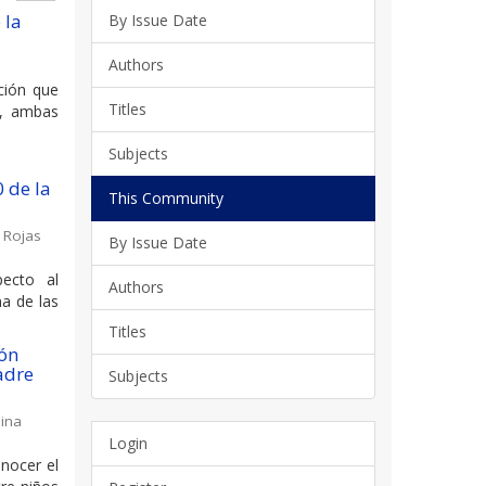
 la
By Issue Date
Authors
ción que
Titles
d, ambas
Subjects
 de la
This Community
;
Rojas
By Issue Date
ecto al
Authors
na de las
Titles
ión
adre
Subjects
ina
Login
onocer el