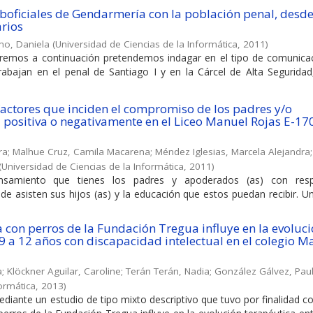
boficiales de Gendarmería con la población penal, desde
arios
mo, Daniela
(
Universidad de Ciencias de la Informática
,
2011
)
taremos a continuación pretendemos indagar en el tipo de comunica
abajan en el penal de Santiago I y en la Cárcel de Alta Segurida
 factores que inciden el compromiso de los padres y/o
positiva o negativamente en el Liceo Manuel Rojas E-170
ra
;
Malhue Cruz, Camila Macarena
;
Méndez Iglesias, Marcela Alejandra
(
Universidad de Ciencias de la Informática
,
2011
)
nsamiento que tienes los padres y apoderados (as) con resp
e asisten sus hijos (as) y la educación que estos puedan recibir. U
 con perros de la Fundación Tregua influye en la evoluc
 9 a 12 años con discapacidad intelectual en el colegio M
a
;
Klöckner Aguilar, Caroline
;
Terán Terán, Nadia
;
González Gálvez, Paul
formática
,
2013
)
ediante un estudio de tipo mixto descriptivo que tuvo por finalidad c