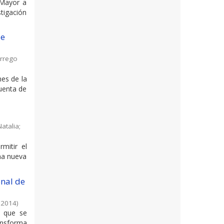
 Mayor a
stigación
de
rrego
nes de la
cuenta de
atalia
;
mitir el
na nueva
onal de
,
2014
)
o que se
ansforma