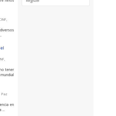
tre niños
Register
CINF
,
 diversos
.
del
INF
,
 no tener
 mundial
 Paz
rencia en
...