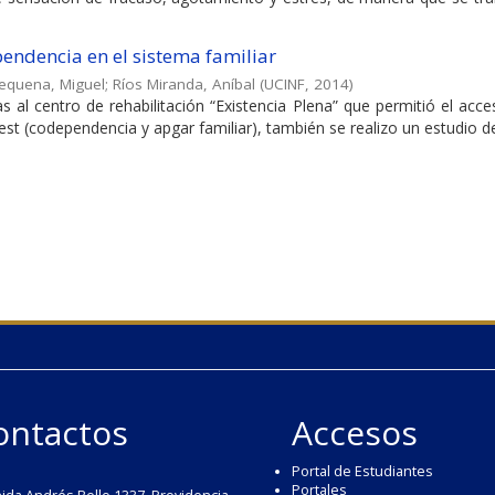
endencia en el sistema familiar
equena, Miguel
;
Ríos Miranda, Aníbal
(
UCINF
,
2014
)
as al centro de rehabilitación “Existencia Plena” que permitió el acc
est (codependencia y apgar familiar), también se realizo un estudio de 
ontactos
Accesos
Portal de Estudiantes
Portales