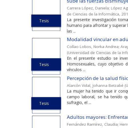
sube las fuerzas disminuye
Carrera López, Daniela
;
López Ag
de Ciencias de la Informática
,
20
La presente investigación toma 
Tesis
humano para afrontar y superar la
las ...
Modalidad vincular en ad
Collao Lobos, Norka Andrea
;
Ara
(
Universidad de Ciencias de la In
En el presente estudio se inve
Homosexuales, cuyo objetivo de 
Tesis
vínculos ...
Percepción de la salud físi
Alarcón Vidal, Johanna Betzabé
(
U
La mujer ha tenido que ir conqu
campo laboral, se ha tenido q
sufragio, el ...
Tesis
Adultos mayores: Enfrentam
Fernández Ramírez, Claudia
;
Herr