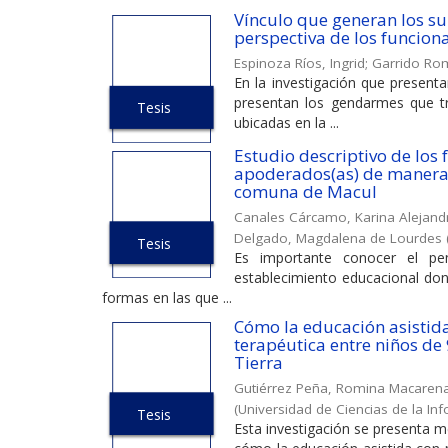
Vínculo que generan los su
perspectiva de los funcion
Espinoza Ríos, Ingrid
;
Garrido Ro
En la investigación que presen
presentan los gendarmes que tr
Tesis
ubicadas en la ...
Estudio descriptivo de los
apoderados(as) de manera 
comuna de Macul
Canales Cárcamo, Karina Alejand
Delgado, Magdalena de Lourdes
Tesis
Es importante conocer el pe
establecimiento educacional dond
formas en las que ...
Cómo la educación asistida
terapéutica entre niños de
Tierra
Gutiérrez Peña, Romina Macaren
(
Universidad de Ciencias de la In
Tesis
Esta investigación se presenta m