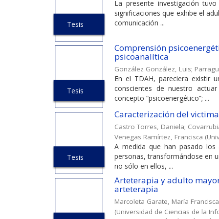
La presente investigación tuvo
significaciones que exhibe el ad
comunicación ...
Tesis
Comprensión psicoenergéti
psicoanalítica
González González, Luis
;
Parragu
En el TDAH, pareciera existir 
conscientes de nuestro actuar
Tesis
concepto “psicoenergético”; ...
Caracterización del victima
Castro Torres, Daniela
;
Covarrubi
Venegas Ramírtez, Francisca
(
Uni
A medida que han pasado los a
personas, transformándose en u
Tesis
no sólo en ellos, ...
Arteterapia y adulto mayor:
arteterapia
Marcoleta Garate, María Francisca
(
Universidad de Ciencias de la In