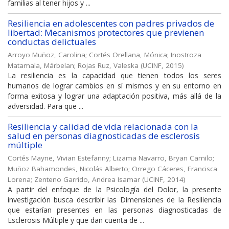
familias al tener hijos y ...
Resiliencia en adolescentes con padres privados de
libertad: Mecanismos protectores que previenen
conductas delictuales
Arroyo Muñoz, Carolina
;
Cortés Orellana, Mónica
;
Inostroza
Matamala, Márbelan
;
Rojas Ruz, Valeska
(
UCINF
,
2015
)
La resiliencia es la capacidad que tienen todos los seres
humanos de lograr cambios en sí mismos y en su entorno en
forma exitosa y lograr una adaptación positiva, más allá de la
adversidad. Para que ...
Resiliencia y calidad de vida relacionada con la
salud en personas diagnosticadas de esclerosis
múltiple
Cortés Mayne, Vivian Estefanny
;
Lizama Navarro, Bryan Camilo
;
Muñoz Bahamondes, Nicolás Alberto
;
Orrego Cáceres, Francisca
Lorena
;
Zenteno Garrido, Andrea Isamar
(
UCINF
,
2014
)
A partir del enfoque de la Psicología del Dolor, la presente
investigación busca describir las Dimensiones de la Resiliencia
que estarían presentes en las personas diagnosticadas de
Esclerosis Múltiple y que dan cuenta de ...