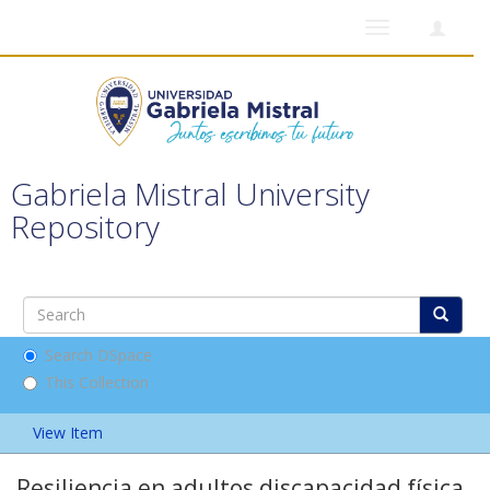
Toggle
navigation
Gabriela Mistral University
Repository
Search DSpace
This Collection
View Item
Resiliencia en adultos discapacidad física