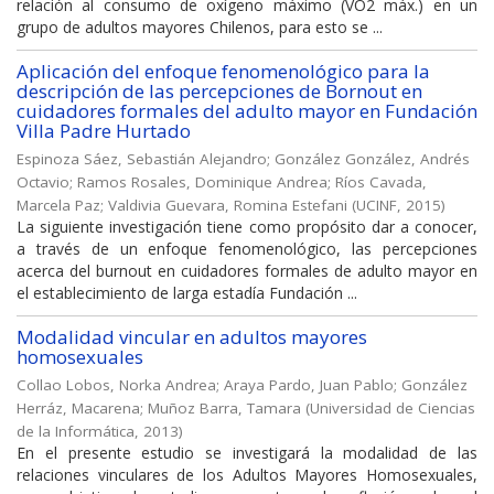
relación al consumo de oxígeno máximo (VO2 máx.) en un
grupo de adultos mayores Chilenos, para esto se ...
Aplicación del enfoque fenomenológico para la
descripción de las percepciones de Bornout en
cuidadores formales del adulto mayor en Fundación
Villa Padre Hurtado
Espinoza Sáez, Sebastián Alejandro
;
González González, Andrés
Octavio
;
Ramos Rosales, Dominique Andrea
;
Ríos Cavada,
Marcela Paz
;
Valdivia Guevara, Romina Estefani
(
UCINF
,
2015
)
La siguiente investigación tiene como propósito dar a conocer,
a través de un enfoque fenomenológico, las percepciones
acerca del burnout en cuidadores formales de adulto mayor en
el establecimiento de larga estadía Fundación ...
Modalidad vincular en adultos mayores
homosexuales
Collao Lobos, Norka Andrea
;
Araya Pardo, Juan Pablo
;
González
Herráz, Macarena
;
Muñoz Barra, Tamara
(
Universidad de Ciencias
de la Informática
,
2013
)
En el presente estudio se investigará la modalidad de las
relaciones vinculares de los Adultos Mayores Homosexuales,