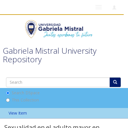
Toggle
navigation
Gabriela Mistral University
Repository
Search DSpace
This Collection
View Item
Sexualidad en el adulto mayor en