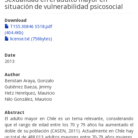
situación de vulnerabilidad psicosocial
Download
T155.30846 S518.pdf
(404.4Kb)
license.txt (756bytes)
Date
2013
Author
Beristain Araya, Gonzalo
Gutiérrez Baeza, Jimmy
Hetz Henríquez, Mauricio
Nilo González, Mauricio
Abstract
El adulto mayor en Chile es un tema relevante, considerando
que el rango de edad entre los 70 y 79 años ha aumentado el
doble de su población (CASEN, 2011). Actualmente en Chile hay
un total de 488.013 adultos mayores entre 70-79 años mujeres,