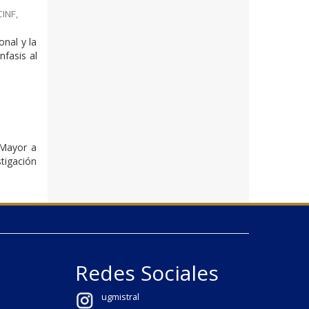
CINF
,
onal y la
nfasis al
 Mayor a
stigación
Redes Sociales
ugmistral