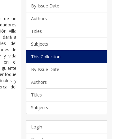
By Issue Date
és de un
Authors
idadores
ón Villa
Titles
e dará a
les del
Subjects
iones de
r y vida
This Collection
, en el
iguiente
By Issue Date
enfoque
duales y
Authors
erca del
Titles
Subjects
Login