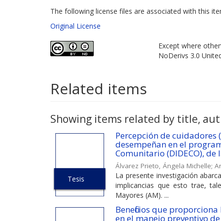
The following license files are associated with this it
Original License
Except where otherw
NoDerivs 3.0 Unite
Related items
Showing items related by title, aut
Percepción de cuidadores (
desempeñan en el programa
Comunitario (DIDECO), de l
Álvarez Prieto, Ángela Michelle
;
A
La presente investigación abarca
Tesis
implicancias que esto trae, ta
Mayores (AM). ...
Beneficios que proporciona 
en el manejo preventivo de