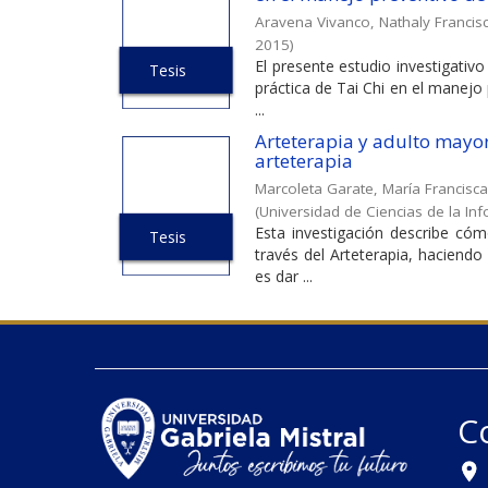
Aravena Vivanco, Nathaly Francis
2015
)
El presente estudio investigativo
Tesis
práctica de Tai Chi en el manejo
...
Arteterapia y adulto mayor:
arteterapia
Marcoleta Garate, María Francisca
(
Universidad de Ciencias de la In
Esta investigación describe cóm
Tesis
través del Arteterapia, haciendo
es dar ...
C