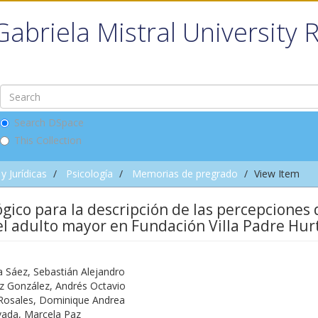
Gabriela Mistral University 
Search DSpace
This Collection
y Jurídicas
Psicología
Memorias de pregrado
View Item
ico para la descripción de las percepciones 
l adulto mayor en Fundación Villa Padre Hu
a Sáez, Sebastián Alejandro
z González, Andrés Octavio
osales, Dominique Andrea
vada, Marcela Paz