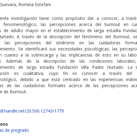
 Guevara, Romina Estefani
iente investigación tiene como propósito dar a conocer, a trav
 fenomenológico, las percepciones acerca del burnout en cu
s de adulto mayor en el establecimiento de larga estadía Fundaci
urtado. A través de la descripción del fenómeno del Burnout, s
r las percepciones del síndrome en las cuidadoras forma
cimiento. Se identificará sus necesidades psicológicas, las percepc
n cuanto a la sobrecarga y las implicancias de esto en su labo
al. Además de la descripción de las condiciones laborales
cimiento de larga estadía Fundación Villa Padre Hurtado. La s
igación es cualitativa, cuyo fin es conocer a través del 
ológico, debido a que está centrado en las experiencias indivi
vas de las cuidadoras formales acerca de las percepciones ac
e de Burnout.
hdl.handle.net/20.500.12743/1779
ions
s de pregrado