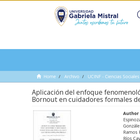
Home
Archivo
UCINF - Ciencias Sociales 
Aplicación del enfoque fenomenológ
Bornout en cuidadores formales de
Author
Espinoz
Gonzále
Ramos R
Ríos Ca