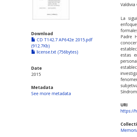
Valdivia
La sigu
enfoque
formale
Download
Padre H
CD T142.7 AP642e 2015.pdf
conoce
(912.7Kb)
estable
license.txt (756bytes)
estas e
person
estable
Date
invest
2015
fenomen
subjeti
Metadata
Síndrom
See more metadata
URI
https://
Collect
Memoria