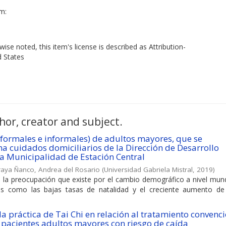
em:
ise noted, this item's license is described as Attribution-
d States
hor, creator and subject.
formales e informales) de adultos mayores, que se
 cuidados domiciliarios de la Dirección de Desarrollo
a Municipalidad de Estación Central
raya Ñanco, Andrea del Rosario
(
Universidad Gabriela Mistral
,
2019
)
 la preocupación que existe por el cambio demográfico a nivel mund
les como las bajas tasas de natalidad y el creciente aumento de
la práctica de Tai Chi en relación al tratamiento convenc
 pacientes adultos mayores con riesgo de caída