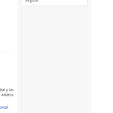
Register
ial y las
 Adultos
ional