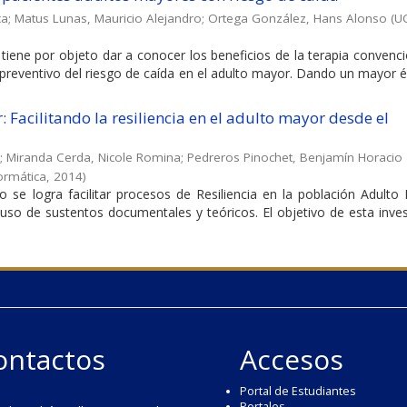
ca
;
Matus Lunas, Mauricio Alejandro
;
Ortega González, Hans Alonso
(
U
 tiene por objeto dar a conocer los beneficios de la terapia convenci
 preventivo del riesgo de caída en el adulto mayor. Dando un mayor é
 Facilitando la resiliencia en el adulto mayor desde el
;
Miranda Cerda, Nicole Romina
;
Pedreros Pinochet, Benjamín Horacio
formática
,
2014
)
o se logra facilitar procesos de Resiliencia en la población Adulto
 uso de sustentos documentales y teóricos. El objetivo de esta inve
ontactos
Accesos
Portal de Estudiantes
Portales