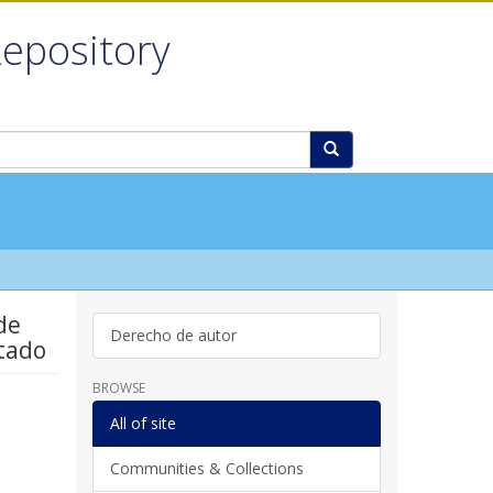
Repository
de
Derecho de autor
rtado
BROWSE
All of site
Communities & Collections