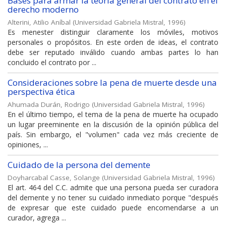
Bases para armar la teoría general del contrato en el
derecho moderno
Alterini, Atilio Aníbal
(
Universidad Gabriela Mistral
,
1996
)
Es menester distinguir claramente los móviles, motivos
personales o propósitos. En este orden de ideas, el contrato
debe ser reputado inválido cuando ambas partes lo han
concluido el contrato por ...
Consideraciones sobre la pena de muerte desde una
perspectiva ética
Ahumada Durán, Rodrigo
(
Universidad Gabriela Mistral
,
1996
)
En el último tiempo, el tema de la pena de muerte ha ocupado
un lugar preeminente en la discusión de la opinión pública del
país. Sin embargo, el "volumen" cada vez más creciente de
opiniones, ...
Cuidado de la persona del demente
Doyharcabal Casse, Solange
(
Universidad Gabriela Mistral
,
1996
)
El art. 464 del C.C. admite que una persona pueda ser curadora
del demente y no tener su cuidado inmediato porque "después
de expresar que este cuidado puede encomendarse a un
curador, agrega ...