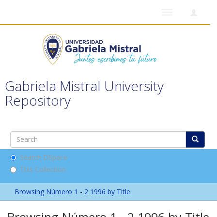
Toggle
navigation
Gabriela Mistral University
Repository
Search DSpace
This Collection
Browsing Número 1 - 2 1996 by Title