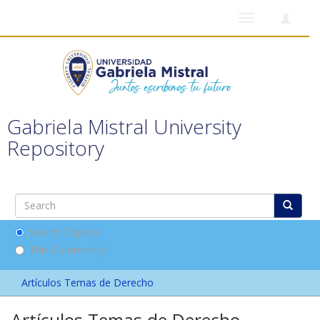
Toggle
navigation
Gabriela Mistral University
Repository
Search DSpace
This Community
Artículos Temas de Derecho