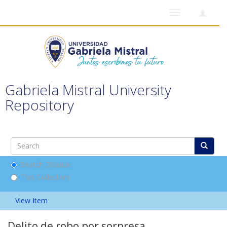
Toggle
navigation
Gabriela Mistral University
Repository
Search DSpace
This Collection
View Item
Delito de robo por sorpresa