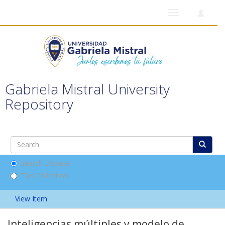
Toggle
navigation
Gabriela Mistral University
Repository
Search DSpace
This Collection
View Item
Inteligencias múltiples y modelo de