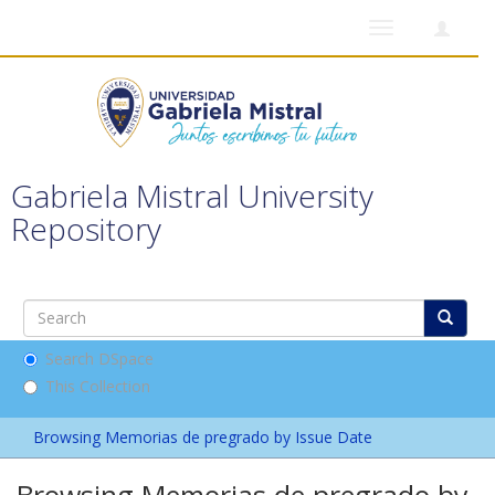
Toggle
navigation
Gabriela Mistral University
Repository
Search DSpace
This Collection
Browsing Memorias de pregrado by Issue Date