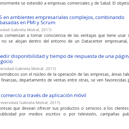
steriormente se extendió a empresas comerciales y de Salud. El objet
365 en ambientes empresariales complejos, combinando
 basadas en PMI y Scrum
sidad Gabriela Mistral
,
2017
)
 comienzan a tomar consciencia de las ventajas que tiene usar 
e no se alojan dentro del entorno de un Datacenter empresarial,
medir disponibilidad y tiempo de respuesta de una pági
egocio
ersidad Gabriela Mistral
,
2017
)
nformáticos son el núcleo de la operación de las empresas, áreas t
 finanzas, departamento de ventas entre otras, se ven favorecidas p
 comercio a través de aplicación móvil
niversidad Gabriela Mistral
,
2017
)
presas que desean ofrecer sus productos o servicios a los cliente
publicidad por medios escritos o por televisión, campañas publi