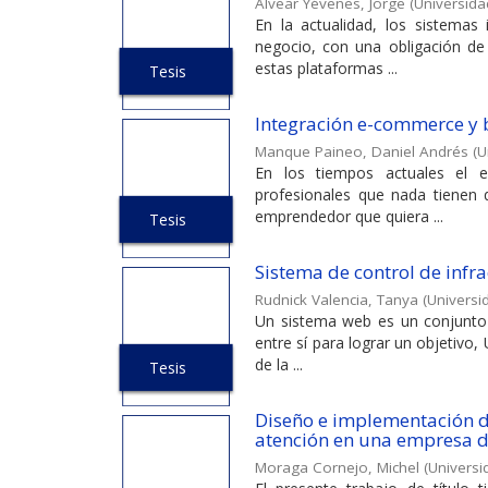
Alvear Yévenes, Jorge
(
Universida
En la actualidad, los sistemas
negocio, con una obligación de
estas plataformas ...
Tesis
Integración e-commerce y 
Manque Paineo, Daniel Andrés
(
U
En los tiempos actuales el 
profesionales que nada tienen q
emprendedor que quiera ...
Tesis
Sistema de control de infra
Rudnick Valencia, Tanya
(
Universi
Un sistema web es un conjunto
entre sí para lograr un objetivo,
de la ...
Tesis
Diseño e implementación d
atención en una empresa d
Moraga Cornejo, Michel
(
Universi