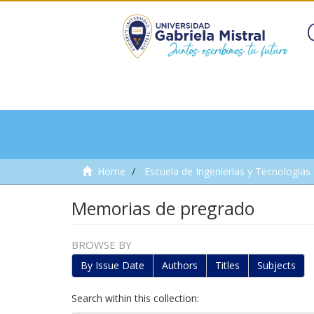
Home
Escuela de Ingenierías y Tecnologías
Memorias de pregrado
BROWSE BY
By Issue Date
Authors
Titles
Subjects
Search within this collection: