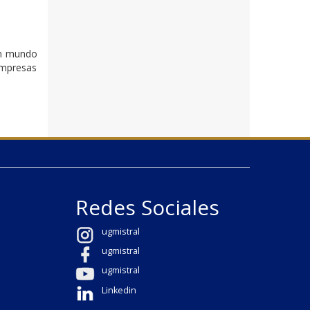
un mundo
empresas
Redes Sociales
ugmistral
ugmistral
ugmistral
Linkedin