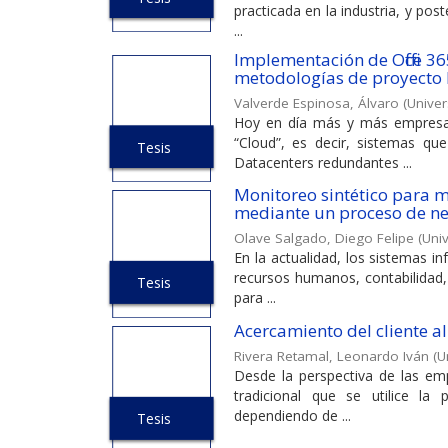
practicada en la industria, y po
...
Implementación de Office 
metodologías de proyecto
Valverde Espinosa, Álvaro
(
Univer
Hoy en día más y más empresas
“Cloud”, es decir, sistemas qu
Tesis
Datacenters redundantes ...
Monitoreo sintético para 
mediante un proceso de n
Olave Salgado, Diego Felipe
(
Univ
En la actualidad, los sistemas i
recursos humanos, contabilidad,
Tesis
para ...
Acercamiento del cliente al
Rivera Retamal, Leonardo Iván
(
U
Desde la perspectiva de las em
tradicional que se utilice la 
dependiendo de ...
Tesis