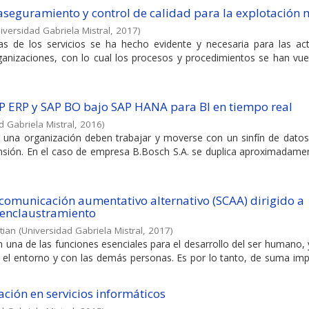
 aseguramiento y control de calidad para la explotación 
iversidad Gabriela Mistral
,
2017
)
as de los servicios se ha hecho evidente y necesaria para las act
rganizaciones, con lo cual los procesos y procedimientos se han vue
AP ERP y SAP BO bajo SAP HANA para BI en tiempo real
d Gabriela Mistral
,
2016
)
e una organización deben trabajar y moverse con un sinfín de datos
nsión. En el caso de empresa B.Bosch S.A. se duplica aproximadame
comunicación aumentativo alternativo (SCAA) dirigido a
 enclaustramiento
tian
(
Universidad Gabriela Mistral
,
2017
)
an una de las funciones esenciales para el desarrollo del ser humano,
n el entorno y con las demás personas. Es por lo tanto, de suma im
ación en servicios informáticos