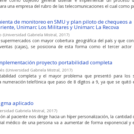
 tiene como objetivo general diseñar e implementar un proceso 
para una empresa del rubro de las telecomunicaciones el cual como 
enta de monitoreo en SMU y plan piloto de chequeos a
ente, Unimarc Los Militares y Unimarc La Recova
o
(
Universidad Gabriela Mistral
,
2017
)
 supermercados con mayor cobertura geográfica del país y que co
ventas (cajas), se posiciona de esta forma como el tercer actor d
 implementación proyecto portabilidad completa
rés
(
Universidad Gabriela Mistral
,
2017
)
tabilidad completa y el mayor problema que presentó para los 
a numeración telefónica que paso de 8 dígitos a 9, ya que se quitó e
digma aplicado
ersidad Gabriela Mistral
,
2017
)
ón al paciente nos dirige hacia un híper personalización, la cantidad
orial médico de una persona va a aumentar de forma exponencial y 