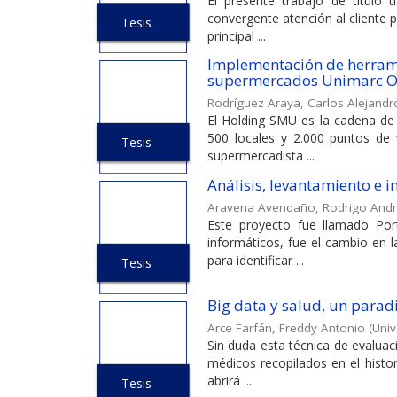
El presente trabajo de título
convergente atención al cliente 
Tesis
principal ...
Implementación de herrami
supermercados Unimarc Ori
Rodríguez Araya, Carlos Alejandr
El Holding SMU es la cadena de
500 locales y 2.000 puntos de 
Tesis
supermercadista ...
Análisis, levantamiento e
Aravena Avendaño, Rodrigo And
Este proyecto fue llamado Por
informáticos, fue el cambio en l
para identificar ...
Tesis
Big data y salud, un para
Arce Farfán, Freddy Antonio
(
Univ
Sin duda esta técnica de evaluaci
médicos recopilados en el hist
abrirá ...
Tesis