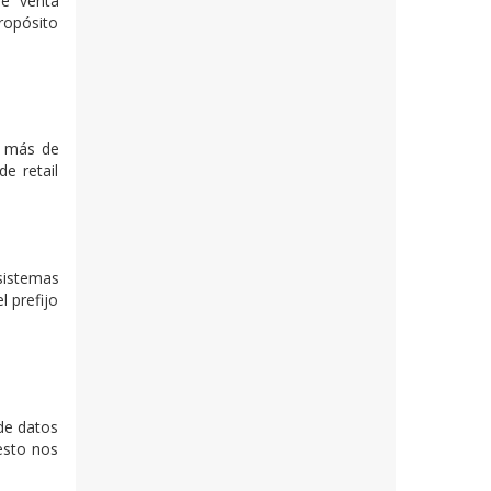
de venta
propósito
n más de
e retail
sistemas
l prefijo
 de datos
esto nos