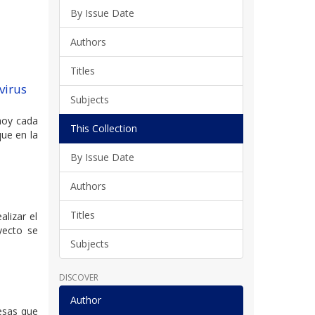
By Issue Date
Authors
Titles
virus
Subjects
 hoy cada
This Collection
que en la
By Issue Date
Authors
Titles
lizar el
yecto se
Subjects
DISCOVER
Author
esas que