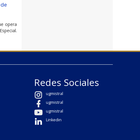
 de
ue opera
special.
Redes Sociales
ugmistral
ugmistral
ugmistral
Linkedin