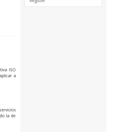
Register
tiva ISO
aplicar a
ervicios
ido la de