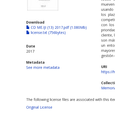
mueven 
usando 
los pla
competi
Download
con los
CD ME.IJI (13) 2017.pdf (1.080Mb)
priorida
license.txt (756bytes)
cliente,
son más
un ento
Date
mayores,
2017
gestión 
Metadata
URI
See more metadata
https://
Collect
Memoria
The following license files are associated with this it
Original License