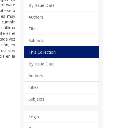
software
By Issue Date
ptarse a
o es muy
Authors
 cumplir
o última
Titles
te es el
 cada vez
Subjects
ción, en
 día son
This Collection
ia en la
By Issue Date
Authors
Titles
Subjects
Login