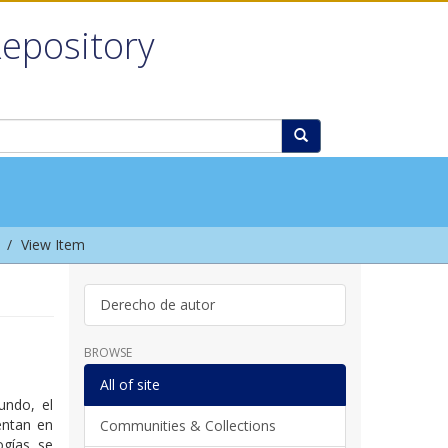
Repository
View Item
Derecho de autor
BROWSE
All of site
undo, el
entan en
Communities & Collections
ogías se