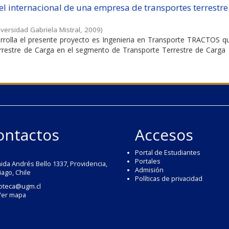
vel internacional de una empresa de transportes terrestre
versidad Gabriela Mistral
,
2009
)
rrolla el presente proyecto es Ingenieria en Transporte TRACTOS q
rrestre de Carga en el segmento de Transporte Terrestre de Carga E
ontactos
Accesos
Portal de Estudiantes
Portales
ida Andrés Bello 1337, Providencia,
Admisión
iago, Chile
Políticas de privacidad
ioteca@ugm.cl
Ver mapa