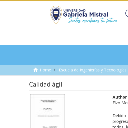
Home
Escuela de Ingenierías y Tecnologías
Calidad ágil
Author
Elzo Mer
Debido 
progres
todos l