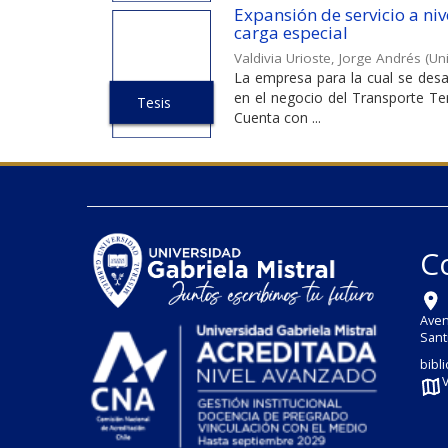
Expansión de servicio a ni
carga especial
Valdivia Urioste, Jorge Andrés
(
Uni
La empresa para la cual se desa
en el negocio del Transporte Te
Tesis
Cuenta con ...
C
Aven
Sant
bibl