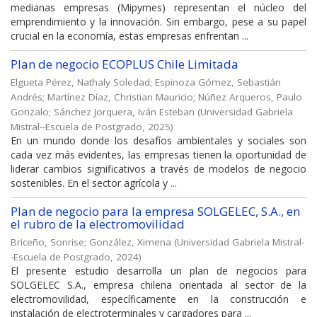
medianas empresas (Mipymes) representan el núcleo del
emprendimiento y la innovación. Sin embargo, pese a su papel
crucial en la economía, estas empresas enfrentan ...
Plan de negocio ECOPLUS Chile Limitada
Elgueta Pérez, Nathaly Soledad
;
Espinoza Gómez, Sebastián
Andrés
;
Martínez Díaz, Christian Mauricio
;
Núñez Arqueros, Paulo
Gonzalo
;
Sánchez Jorquera, Iván Esteban
(
Universidad Gabriela
Mistral--Escuela de Postgrado
,
2025
)
En un mundo donde los desafíos ambientales y sociales son
cada vez más evidentes, las empresas tienen la oportunidad de
liderar cambios significativos a través de modelos de negocio
sostenibles. En el sector agrícola y ...
Plan de negocio para la empresa SOLGELEC, S.A., en
el rubro de la electromovilidad
Briceño, Sonrise
;
González, Ximena
(
Universidad Gabriela Mistral-
-Escuela de Postgrado
,
2024
)
El presente estudio desarrolla un plan de negocios para
SOLGELEC S.A., empresa chilena orientada al sector de la
electromovilidad, específicamente en la construcción e
instalación de electroterminales y cargadores para ...