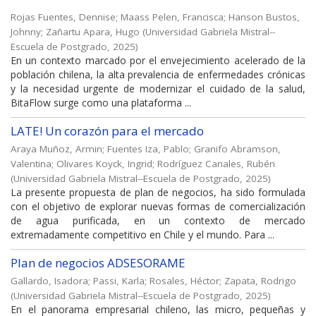
Rojas Fuentes, Dennise
;
Maass Pelen, Francisca
;
Hanson Bustos,
Johnny
;
Zañartu Apara, Hugo
(
Universidad Gabriela Mistral--
Escuela de Postgrado
,
2025
)
En un contexto marcado por el envejecimiento acelerado de la
población chilena, la alta prevalencia de enfermedades crónicas
y la necesidad urgente de modernizar el cuidado de la salud,
BitaFlow surge como una plataforma ...
LATE! Un corazón para el mercado
Araya Muñoz, Armin
;
Fuentes Iza, Pablo
;
Granifo Abramson,
Valentina
;
Olivares Koyck, Ingrid
;
Rodríguez Canales, Rubén
(
Universidad Gabriela Mistral--Escuela de Postgrado
,
2025
)
La presente propuesta de plan de negocios, ha sido formulada
con el objetivo de explorar nuevas formas de comercialización
de agua purificada, en un contexto de mercado
extremadamente competitivo en Chile y el mundo. Para ...
Plan de negocios ADSESORAME
Gallardo, Isadora
;
Passi, Karla
;
Rosales, Héctor
;
Zapata, Rodrigo
(
Universidad Gabriela Mistral--Escuela de Postgrado
,
2025
)
En el panorama empresarial chileno, las micro, pequeñas y