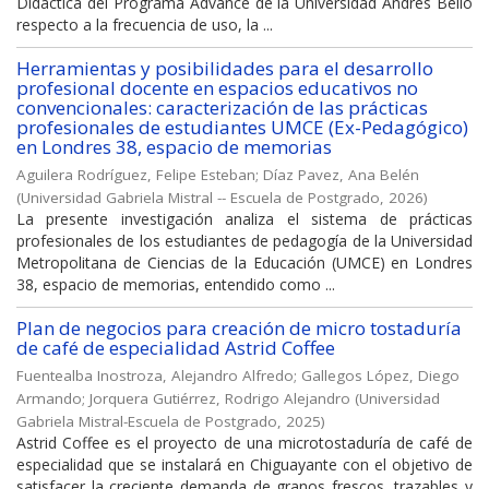
Didáctica del Programa Advance de la Universidad Andrés Bello
respecto a la frecuencia de uso, la ...
Herramientas y posibilidades para el desarrollo
profesional docente en espacios educativos no
convencionales: caracterización de las prácticas
profesionales de estudiantes UMCE (Ex-Pedagógico)
en Londres 38, espacio de memorias
Aguilera Rodríguez, Felipe Esteban
;
Díaz Pavez, Ana Belén
(
Universidad Gabriela Mistral -- Escuela de Postgrado
,
2026
)
La presente investigación analiza el sistema de prácticas
profesionales de los estudiantes de pedagogía de la Universidad
Metropolitana de Ciencias de la Educación (UMCE) en Londres
38, espacio de memorias, entendido como ...
Plan de negocios para creación de micro tostaduría
de café de especialidad Astrid Coffee
Fuentealba Inostroza, Alejandro Alfredo
;
Gallegos López, Diego
Armando
;
Jorquera Gutiérrez, Rodrigo Alejandro
(
Universidad
Gabriela Mistral-Escuela de Postgrado
,
2025
)
Astrid Coffee es el proyecto de una microtostaduría de café de
especialidad que se instalará en Chiguayante con el objetivo de
satisfacer la creciente demanda de granos frescos, trazables y