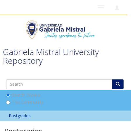
Toggle
navigation
Gabriela Mistral University
Repository
Search DSpace
This Community
Postgrados