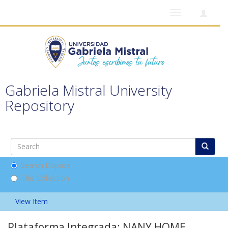
Toggle
navigation
Gabriela Mistral University
Repository
Search DSpace
This Collection
View Item
Plataforma Integrada: NANY HOME