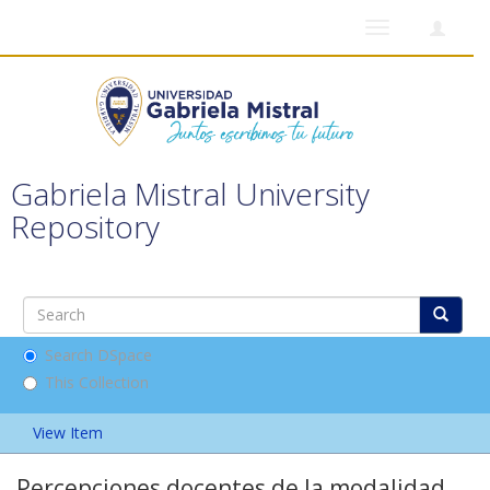
Toggle
navigation
Gabriela Mistral University
Repository
Search DSpace
This Collection
View Item
Percepciones docentes de la modalidad