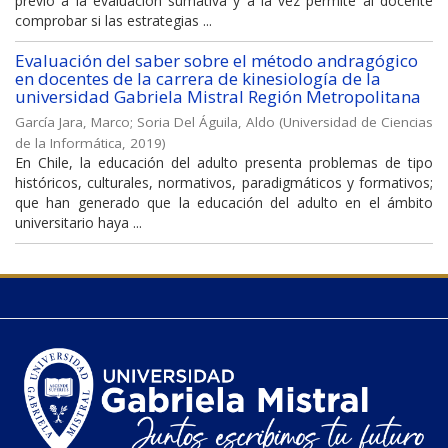
previo a la evaluación sumativa y a la vez permite al docente
comprobar si las estrategias ...
Evaluación del saber sobre el método andragógico
en docentes de la carrera de kinesiología de la
universidad Gabriela Mistral Región Metropolitana
García Jara, Marco
;
Soria Del Águila, Aldo
(
Universidad de Ciencias
de la Informática
,
2019
)
En Chile, la educación del adulto presenta problemas de tipo
históricos, culturales, normativos, paradigmáticos y formativos;
que han generado que la educación del adulto en el ámbito
universitario haya ...