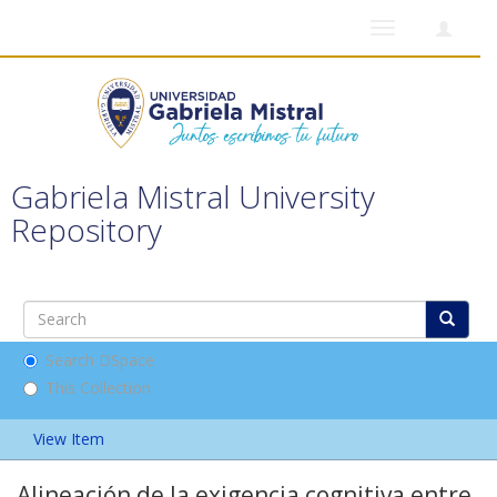
Toggle
navigation
Gabriela Mistral University
Repository
Search DSpace
This Collection
View Item
Alineación de la exigencia cognitiva entre