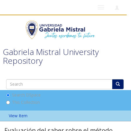
Toggle
navigation
Gabriela Mistral University
Repository
Search DSpace
This Collection
View Item
Evaluación del saber sobre el método