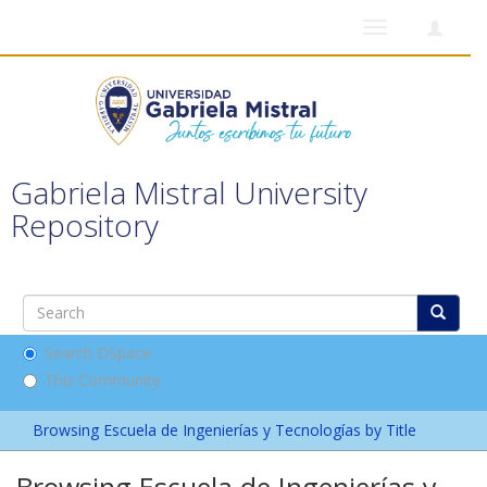
Toggle
navigation
Gabriela Mistral University
Repository
Search DSpace
This Community
Browsing Escuela de Ingenierías y Tecnologías by Title