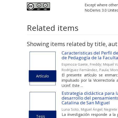
Except where otherw
NoDerivs 3.0 Unite
Related items
Showing items related by title, aut
Caracteristicas del Perfil 
de Pedagogía de la Facult
Espinoza Gaete, Freddy
;
Miquel Va
Rodríguez Fernández, Paula
;
Moro
El presente artículo se enmarc
Artículo
impulsado por la Vicerrectoría 
Ucinf. Este ...
Estrategia didáctica para 
desarrollo del pensamiento
Catalina de San Miguel
Luna Soto, Miguel Ángel
;
Negrete 
La investigación responde a la 
Tesis