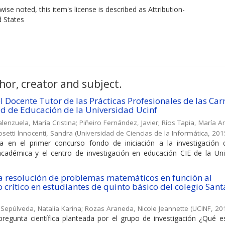
ise noted, this item's license is described as Attribution-
d States
hor, creator and subject.
del Docente Tutor de las Prácticas Profesionales de las Car
ad de Educación de la Universidad Ucinf
lenzuela, María Cristina
;
Piñeiro Fernández, Javier
;
Ríos Tapia, María 
setti lnnocenti, Sandra
(
Universidad de Ciencias de la Informática
,
201
a en el primer concurso fondo de iniciación a la investigación 
académica y el centro de investigación en educación CIE de la Uni
la resolución de problemas matemáticos en función al
 crítico en estudiantes de quinto básico del colegio Sant
Sepúlveda, Natalia Karina
;
Rozas Araneda, Nicole Jeannette
(
UCINF
,
20
pregunta científica planteada por el grupo de investigación ¿Qué es