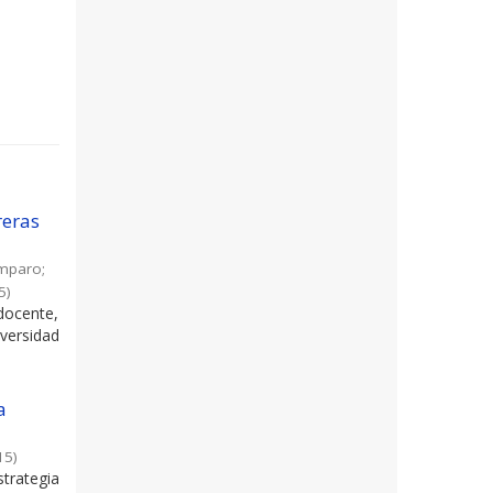
reras
Amparo
;
5
)
docente,
versidad
a
15
)
trategia