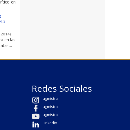
rítico en
s
ela
,
2014
)
ra en las
tar ...
Redes Sociales
ugmistral
ugmistral
ugmistral
Linkedin