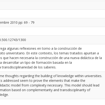
embre 2010 pp: 69 - 79
20.500.12743/1300
trega algunas reflexiones en torno a la construcción de
to universitario. En este contexto, los temas tratados apuntan a
s que hacen necesaria la construcción de una nueva didáctica de la
a desarrollar un tipo de formación basada en la
transdisciplinariedad de los saberes.
ome thoughts regarding the building of knowledge within universities.
opics addressed seem to prove the elements that make the
didactic model from complexity necessary. This model should lead
rmation based on complementarity and transdisciplinarity of
ledge.