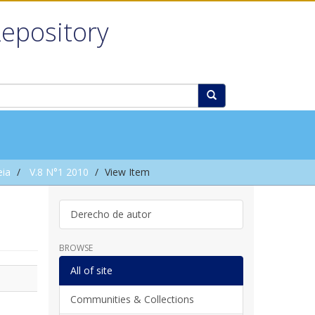
Repository
eia
V.8 N°1 2010
View Item
Derecho de autor
BROWSE
All of site
Communities & Collections