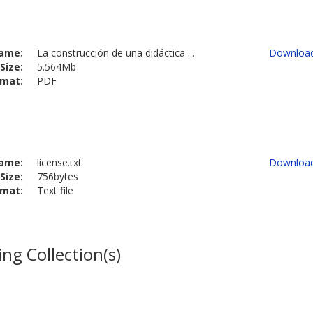
ame:
La construcción de una didáctica ...
Downloa
Size:
5.564Mb
rmat:
PDF
ame:
license.txt
Downloa
Size:
756bytes
rmat:
Text file
ng Collection(s)