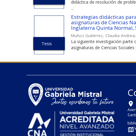
didáctica de resolución de probl
...
Estrategias didácticas para
asignaturas de Ciencias Nat
Inglaterra Quinta Normal,
Muñoz Gutiérrez, Claudia Andrea
La siguiente investigación parte 
Tesis
asignaturas de Ciencias Sociales y
C
Aven
Sant
bibl