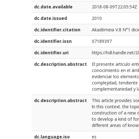
dc.date.available
2018-08-09T22:05:54Z
dc.date.issued
2010
dc.identifier.citation
Akadèmeia V.8 N°1 dici
dc.identifier.issn
07189397
dc.identifier.uri
https://hdl.handle.net/
dc.description.abstract
El presente articulo en
conocimiento en el ámbi
evidenciar los elemento
complejidad, tendiente 
complementariedad y la 
dc.description.abstract
This article provides s
ln this context. the t
construction of a new 
to develop a kind of fo
different areas of know
dc.language.iso
es