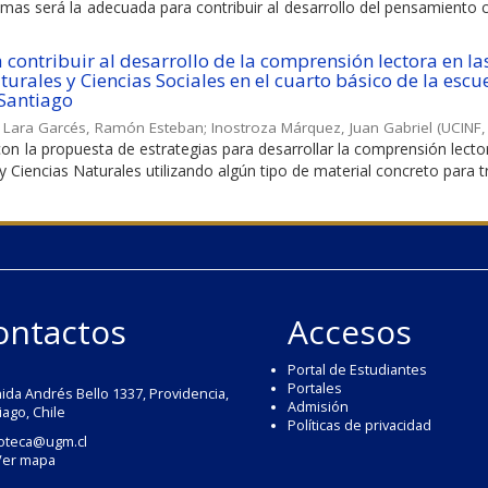
emas será la adecuada para contribuir al desarrollo del pensamiento c
 contribuir al desarrollo de la comprensión lectora en la
urales y Ciencias Sociales en el cuarto básico de la escu
 Santiago
;
Lara Garcés, Ramón Esteban
;
Inostroza Márquez, Juan Gabriel
(
UCINF
con la propuesta de estrategias para desarrollar la comprensión lecto
 Ciencias Naturales utilizando algún tipo de material concreto para tra
ontactos
Accesos
Portal de Estudiantes
Portales
ida Andrés Bello 1337, Providencia,
Admisión
iago, Chile
Políticas de privacidad
ioteca@ugm.cl
Ver mapa