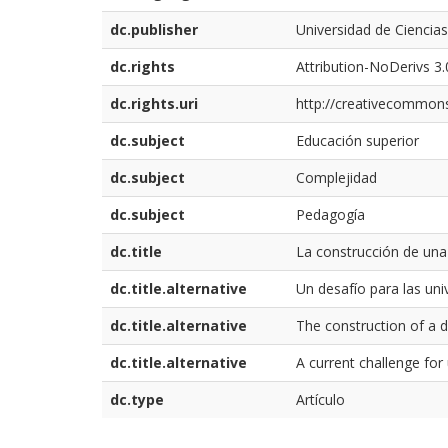
dc.publisher
Universidad de Ciencias
dc.rights
Attribution-NoDerivs 3.
dc.rights.uri
http://creativecommons
dc.subject
Educación superior
dc.subject
Complejidad
dc.subject
Pedagogía
dc.title
La construcción de una 
dc.title.alternative
Un desafío para las uni
dc.title.alternative
The construction of a 
dc.title.alternative
A current challenge for 
dc.type
Artículo