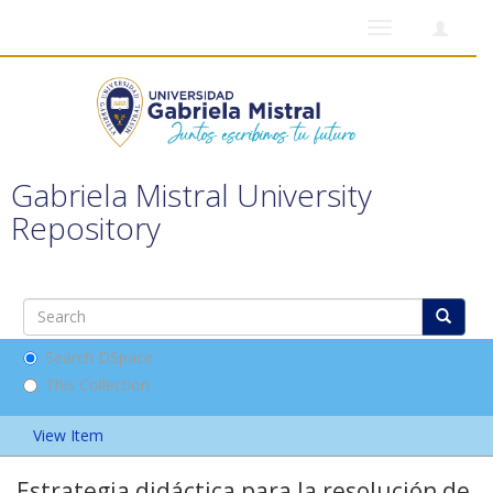
Toggle
navigation
Gabriela Mistral University
Repository
Search DSpace
This Collection
View Item
Estrategia didáctica para la resolución de