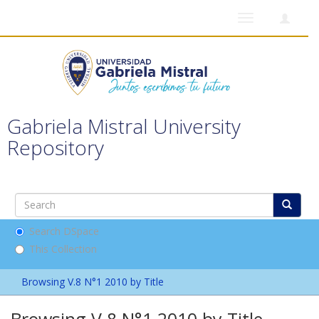
Toggle
navigation
Gabriela Mistral University
Repository
Search DSpace
This Collection
Browsing V.8 N°1 2010 by Title