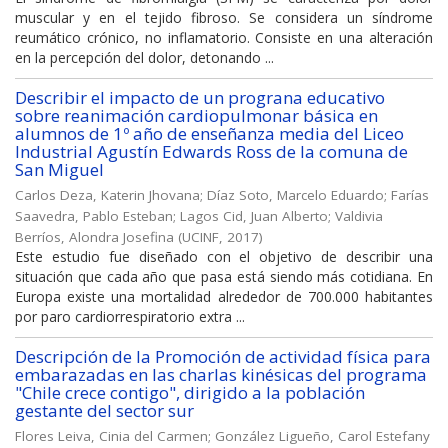
muscular y en el tejido fibroso. Se considera un síndrome
reumático crónico, no inflamatorio. Consiste en una alteración
en la percepción del dolor, detonando ...
Describir el impacto de un prograna educativo
sobre reanimación cardiopulmonar básica en
alumnos de 1º año de enseñanza media del Liceo
Industrial Agustín Edwards Ross de la comuna de
San Miguel
Carlos Deza, Katerin Jhovana
;
Díaz Soto, Marcelo Eduardo
;
Farías
Saavedra, Pablo Esteban
;
Lagos Cid, Juan Alberto
;
Valdivia
Berríos, Alondra Josefina
(
UCINF
,
2017
)
Este estudio fue diseñado con el objetivo de describir una
situación que cada año que pasa está siendo más cotidiana. En
Europa existe una mortalidad alrededor de 700.000 habitantes
por paro cardiorrespiratorio extra ...
Descripción de la Promoción de actividad física para
embarazadas en las charlas kinésicas del programa
"Chile crece contigo", dirigido a la población
gestante del sector sur
Flores Leiva, Cinia del Carmen
;
González Ligueño, Carol Estefany