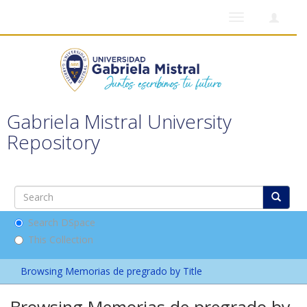
Toggle
navigation
Gabriela Mistral University
Repository
Search DSpace
This Collection
Browsing Memorias de pregrado by Title