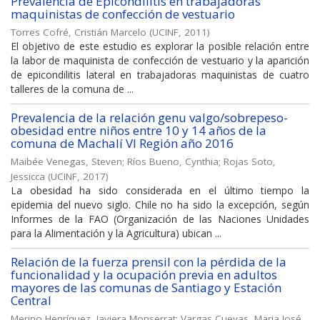
Prevalencia de Epicondilitis en trabajadoras
maquinistas de confección de vestuario
Torres Cofré, Cristián Marcelo
(
UCINF
,
2011
)
El objetivo de este estudio es explorar la posible relación entre
la labor de maquinista de confección de vestuario y la aparición
de epicondilitis lateral en trabajadoras maquinistas de cuatro
talleres de la comuna de ...
Prevalencia de la relación genu valgo/sobrepeso-
obesidad entre niños entre 10 y 14 años de la
comuna de Machalí VI Región año 2016
Maibée Venegas, Steven
;
Ríos Bueno, Cynthia
;
Rojas Soto,
Jessicca
(
UCINF
,
2017
)
La obesidad ha sido considerada en el último tiempo la
epidemia del nuevo siglo. Chile no ha sido la excepción, según
Informes de la FAO (Organización de las Naciones Unidades
para la Alimentación y la Agricultura) ubican ...
Relación de la fuerza prensil con la pérdida de la
funcionalidad y la ocupación previa en adultos
mayores de las comunas de Santiago y Estación
Central
Merino Henríquez, Javiera Monserrat
;
Vargas Cuevas, Maria José