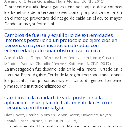
Alejandro
;
Ortega González, Hans Alonso
(
UCINF
,
2015
)
El presente estudio investigativo tiene por objeto dar a conocer
los beneficios de la terapia convencional y la práctica de Tai Chi
en el manejo preventivo del riesgo de caída en el adulto mayor.
Dando un mayor énfasis al ...
Cambios de fuerza y equilibrio de extremidades
inferiores posterior a un protocolo de ejercicios en
personas mayores institucionalizadas con
enfermedad pulmonar obstructiva crónica
Alarcón Meza, Diego
;
Bórquez Hernández, Humberto
;
Castro
Méndez, Patricia
;
Chandía Sánchez, Katherine
(
UCINF
,
2017
)
La investigación fue desarrollada en la Villa Padre Hurtado en la
comuna Pedro Aguirre Cerda de la región metropolitana, donde
los pacientes son personas mayores tanto de género femenino
y masculino institucionalizados en ...
Cambios en la calidad de vida posterior a la
aplicación de un plan de tratamiento kinésico en
personas con fibromialgia
Díaz Pavez, Patrihs
;
Morales Tobar, Karen
;
Navarrete Reyes,
Cristián
;
Paz Sánchez, Juan
(
UCINF
,
2015
)
El síndrome de fibromialgia (SFM) se caracteriza por dolor