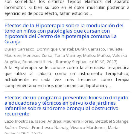
son sometidos los distintos tejidos elásticos del aparato
locomotor. Si bien su uso en el dolor muscular posterior a
ejercicio es de poco efecto, faltan estudios ...
Efectos de la Hipoterapia sobre la modulación del
tono en niños con patologías que cursan con
hipotonía del Centro de hipoterapia comuna La
Granja
Durán Carrasco, Dominique Christel
;
Durán Carrasco, Paulette
Maureen
;
Meneses Zurita, Tania Vianney
;
Muñoz Muñoz, Valeska
Angélica
;
Rondanelli Ibieta, Rommy Stephanie
(
UCINF
,
2017
)
A la Hipoterapia se le conoce como la alternativa terapéutica
que utiliza al caballo como un instrumento terapéutico,
actualmente es cada vez más frecuente como terapia
complementaria en niños que cursan con hipotonía y ...
Efectos de un programa preventivo kinésico dirigido
a educadoras y técnicos en párvulo de jardines
infantiles sobre síndrome bronquial obstructivo
recurrente
Lazo Inostroza, Isabel Andrea
;
Maureira Flores, Betzabel Solange
;
Suárez Devia, Franchesca Nathaly
;
Vivanco Mardones, María
Belén
(
UCINF
,
2017
)