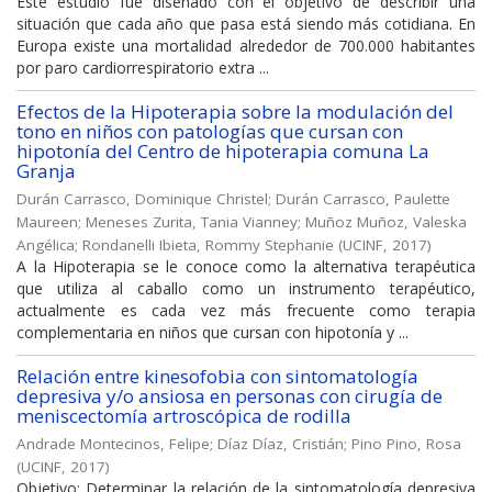
Este estudio fue diseñado con el objetivo de describir una
situación que cada año que pasa está siendo más cotidiana. En
Europa existe una mortalidad alrededor de 700.000 habitantes
por paro cardiorrespiratorio extra ...
Efectos de la Hipoterapia sobre la modulación del
tono en niños con patologías que cursan con
hipotonía del Centro de hipoterapia comuna La
Granja
Durán Carrasco, Dominique Christel
;
Durán Carrasco, Paulette
Maureen
;
Meneses Zurita, Tania Vianney
;
Muñoz Muñoz, Valeska
Angélica
;
Rondanelli Ibieta, Rommy Stephanie
(
UCINF
,
2017
)
A la Hipoterapia se le conoce como la alternativa terapéutica
que utiliza al caballo como un instrumento terapéutico,
actualmente es cada vez más frecuente como terapia
complementaria en niños que cursan con hipotonía y ...
Relación entre kinesofobia con sintomatología
depresiva y/o ansiosa en personas con cirugía de
meniscectomía artroscópica de rodilla
Andrade Montecinos, Felipe
;
Díaz Díaz, Cristián
;
Pino Pino, Rosa
(
UCINF
,
2017
)
Objetivo: Determinar la relación de la sintomatología depresiva