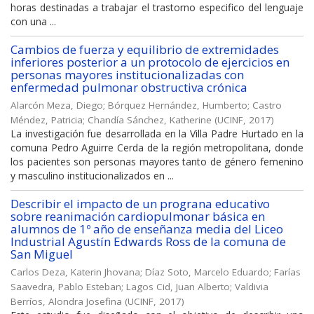
horas destinadas a trabajar el trastorno especifico del lenguaje
con una ...
Cambios de fuerza y equilibrio de extremidades
inferiores posterior a un protocolo de ejercicios en
personas mayores institucionalizadas con
enfermedad pulmonar obstructiva crónica
Alarcón Meza, Diego
;
Bórquez Hernández, Humberto
;
Castro
Méndez, Patricia
;
Chandía Sánchez, Katherine
(
UCINF
,
2017
)
La investigación fue desarrollada en la Villa Padre Hurtado en la
comuna Pedro Aguirre Cerda de la región metropolitana, donde
los pacientes son personas mayores tanto de género femenino
y masculino institucionalizados en ...
Describir el impacto de un prograna educativo
sobre reanimación cardiopulmonar básica en
alumnos de 1º año de enseñanza media del Liceo
Industrial Agustín Edwards Ross de la comuna de
San Miguel
Carlos Deza, Katerin Jhovana
;
Díaz Soto, Marcelo Eduardo
;
Farías
Saavedra, Pablo Esteban
;
Lagos Cid, Juan Alberto
;
Valdivia
Berríos, Alondra Josefina
(
UCINF
,
2017
)