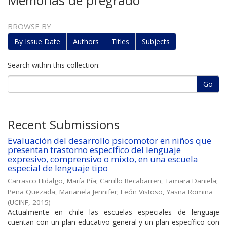
Memorias de pregrado
BROWSE BY
By Issue Date
Authors
Titles
Subjects
Search within this collection:
Go
Recent Submissions
Evaluación del desarrollo psicomotor en niños que
presentan trastorno específico del lenguaje
expresivo, comprensivo o mixto, en una escuela
especial de lenguaje tipo
Carrasco Hidalgo, María Pía
;
Carrillo Recabarren, Tamara Daniela
;
Peña Quezada, Marianela Jennifer
;
León Vistoso, Yasna Romina
(
UCINF
,
2015
)
Actualmente en chile las escuelas especiales de lenguaje
cuentan con un plan educativo general y un plan específico con