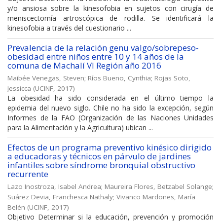
y/o ansiosa sobre la kinesofobia en sujetos con cirugía de
meniscectomía artroscópica de rodilla. Se identificará la
kinesofobia a través del cuestionario ...
Prevalencia de la relación genu valgo/sobrepeso-
obesidad entre niños entre 10 y 14 años de la
comuna de Machalí VI Región año 2016
Maibée Venegas, Steven
;
Ríos Bueno, Cynthia
;
Rojas Soto,
Jessicca
(
UCINF
,
2017
)
La obesidad ha sido considerada en el último tiempo la
epidemia del nuevo siglo. Chile no ha sido la excepción, según
Informes de la FAO (Organización de las Naciones Unidades
para la Alimentación y la Agricultura) ubican ...
Efectos de un programa preventivo kinésico dirigido
a educadoras y técnicos en párvulo de jardines
infantiles sobre síndrome bronquial obstructivo
recurrente
Lazo Inostroza, Isabel Andrea
;
Maureira Flores, Betzabel Solange
;
Suárez Devia, Franchesca Nathaly
;
Vivanco Mardones, María
Belén
(
UCINF
,
2017
)
Objetivo Determinar si la educación, prevención y promoción