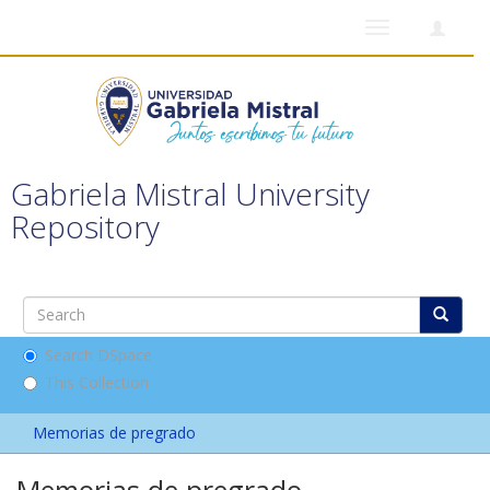
Toggle
navigation
Gabriela Mistral University
Repository
Search DSpace
This Collection
Memorias de pregrado