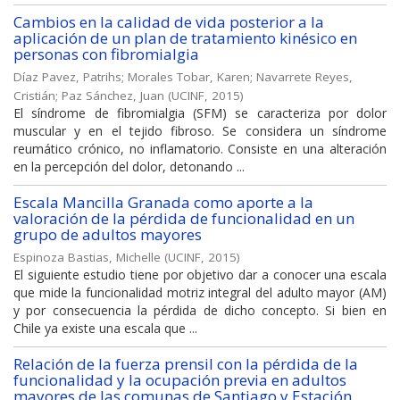
Cambios en la calidad de vida posterior a la
aplicación de un plan de tratamiento kinésico en
personas con fibromialgia
Díaz Pavez, Patrihs
;
Morales Tobar, Karen
;
Navarrete Reyes,
Cristián
;
Paz Sánchez, Juan
(
UCINF
,
2015
)
El síndrome de fibromialgia (SFM) se caracteriza por dolor
muscular y en el tejido fibroso. Se considera un síndrome
reumático crónico, no inflamatorio. Consiste en una alteración
en la percepción del dolor, detonando ...
Escala Mancilla Granada como aporte a la
valoración de la pérdida de funcionalidad en un
grupo de adultos mayores
Espinoza Bastias, Michelle
(
UCINF
,
2015
)
El siguiente estudio tiene por objetivo dar a conocer una escala
que mide la funcionalidad motriz integral del adulto mayor (AM)
y por consecuencia la pérdida de dicho concepto. Si bien en
Chile ya existe una escala que ...
Relación de la fuerza prensil con la pérdida de la
funcionalidad y la ocupación previa en adultos
mayores de las comunas de Santiago y Estación