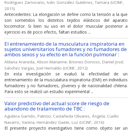
Rodríguez Zamorano, Iván
;
González Gutiérrez, Tamara
(
UCINF
,
2015
)
Antecedentes: La elongación se define como la tensión a la que
son sometidos los distintos tejidos elásticos del aparato
locomotor. Si bien su uso en el dolor muscular posterior a
ejercicio es de poco efecto, faltan estudios ...
El entrenamiento de la musculatura inspiratoria en
sujetos universitarios fumadores y no fumadores de
ambos sexos y su efecto en la función pulmonar :
Aldana Araneda, Alison Marianne
;
Briones Donoso, Daniel José
;
Sánchez Vargas, Joel Hernaldo
(
UCINF
,
2012
)
En esta investigación se evaluó la efectividad de un
entrenamiento de la musculatura inspiratoria (EMI) en individuos
fumadores y no fumadores, jóvenes y de nacionalidad chilena.
Para esto se realizó un estudio experimental ...
Valor predictivo del actual score de riesgo de
abandono de tratamiento de TBC :
Aguilera Garrido, Patricio
;
Castañeda Olivares, Ángela
;
Cuello
Navarro, Vanina
;
Hernández Gaete, Luz
(
UCINF
,
2016
)
El presente proyecto investigativo tiene como objeto ser un