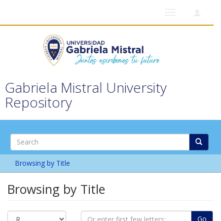
Toggle
navigation
Gabriela Mistral University
Repository
Browsing by Title
Browsing by Title
Go