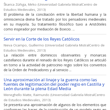
Škarica Zúñiga, Mirko
(
Universidad Gabriela MistralCentro de
Estudios Medievales
,
2013
)
El problema de la conciliación entre la libertad humana y la
omnisciencia divina fue tratado por los pensadores medievales
en su mayoría. Su tratamiento filosófico tuvo a Aristóteles
como inspirador por mediación de Boecio. ...
Servir en la Corte de los Reyes Católicos
Nieva Ocampo, Guillermo
(
Universidad Gabriela MistralCentro de
Estudios Medievales
,
2013
)
La relación entre dominicos observantes y monarcas
castellanos durante el reinado de los Reyes Católicos se articuló
en torno a la actividad de patrocinio regio sobre los conventos
de la Orden de Predicadores y al servicio ...
Una aproximación al linaje y la guerra como las
fuentes de legitimación del poder regio en Castilla y
León durante la plena Edad Media
Meneghello Matte, Raimundo
(
Universidad Gabriela MistralCentro
de Estudios Medievales
,
2013
)
Se presenta una aproximación de algunos de los elementos que
conforman las bases de la construcción de un modelo regio en