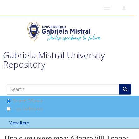
Toggle
navigation
Gabriela Mistral University
Repository
Search DSpace
This Collection
View Item
Una cum uxore mea: Alfonso VIII, Leonor