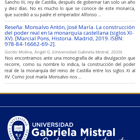
Sancho III, rey de Castilla, después de gobernar tan solo un año
y diez días. No es mucho lo que se conoce de este monarca,
que sucedió a su padre el emperador Alfonso ...
Reseña: Monsalvo Antón, José María. La construcción
del poder real en la monarquía castellana (siglos XI-
XV). [Marcial Pons, Historia. Madrid, 2019. ISBN:
978-84-16662-69-2].
Gordo Molina, Ángel G.
(
Universidad Gabriela Mistral
,
2020
)
Nos encontramos ante una monografía de alta divulgación que
recorre, como su nombre lo indica, la construcción del poder
real de la monarquía del reino de Castilla entre los siglos XI al
XV. Como José maría Monsalvo nos ...