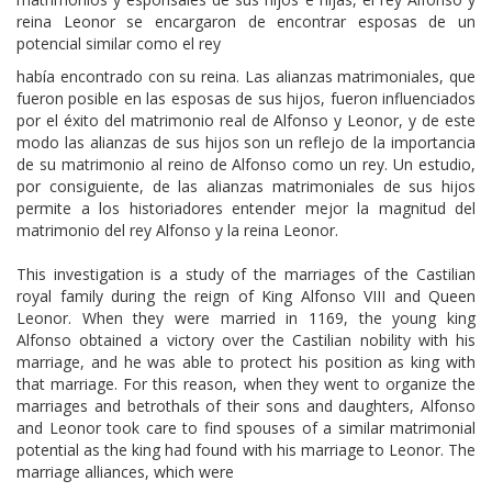
reina Leonor se encargaron de encontrar esposas de un
potencial similar como el rey
había encontrado con su reina. Las alianzas matrimoniales, que
fueron posible en las esposas de sus hijos, fueron influenciados
por el éxito del matrimonio real de Alfonso y Leonor, y de este
modo las alianzas de sus hijos son un reflejo de la importancia
de su matrimonio al reino de Alfonso como un rey. Un estudio,
por consiguiente, de las alianzas matrimoniales de sus hijos
permite a los historiadores entender mejor la magnitud del
matrimonio del rey Alfonso y la reina Leonor.
This investigation is a study of the marriages of the Castilian
royal family during the reign of King Alfonso VIII and Queen
Leonor. When they were married in 1169, the young king
Alfonso obtained a victory over the Castilian nobility with his
marriage, and he was able to protect his position as king with
that marriage. For this reason, when they went to organize the
marriages and betrothals of their sons and daughters, Alfonso
and Leonor took care to find spouses of a similar matrimonial
potential as the king had found with his marriage to Leonor. The
marriage alliances, which were