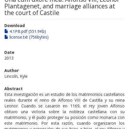
Plantagenet, and marriage alliances at
the court of Castile
Download
4.1PB.pdf (551.9Kb)
license.txt (756bytes)
Date
2013
Author
Lincoln, Kyle
Abstract
Esta investigación es un estudio de los matrimonios castellanos
reales durante el reino de Alfonso VIII de Castilla y su reina
Leonor. Cuando se casaron en 1169, el rey joven Alfonso
obtuvo una victoria sobre la nobleza castellana con su
matrimonio, y él pudo proteger su posición como monarca con
este matrimonio. Por esta razón, cuando organizaron los
matrimonios y esponsales de sus hijos e hijas, el rey Alfonso y