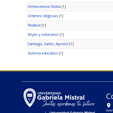
Omnisciencia Divina
[1]
Ordenes religiosas
[1]
Realeza
[1]
Reyes y soberanos
[1]
Santiago, Santo, Apostol
[1]
Sistema educativo
[1]
C
Aven