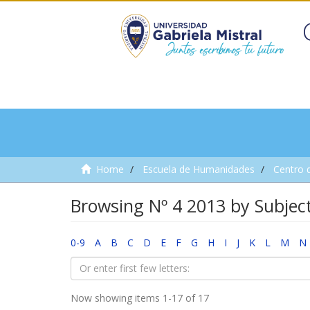
Home
Escuela de Humanidades
Centro 
Browsing Nº 4 2013 by Subjec
0-9
A
B
C
D
E
F
G
H
I
J
K
L
M
N
Now showing items 1-17 of 17