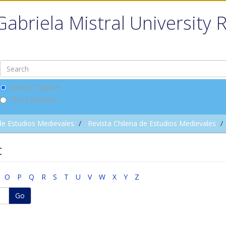
Gabriela Mistral University 
Search DSpace
This Collection
de Estudios Medievales
Revista Chilena de Estudios Medievales
t
O
P
Q
R
S
T
U
V
W
X
Y
Z
Go