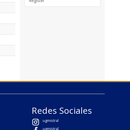
Register
Redes Sociales
ugmistral
ugmistral