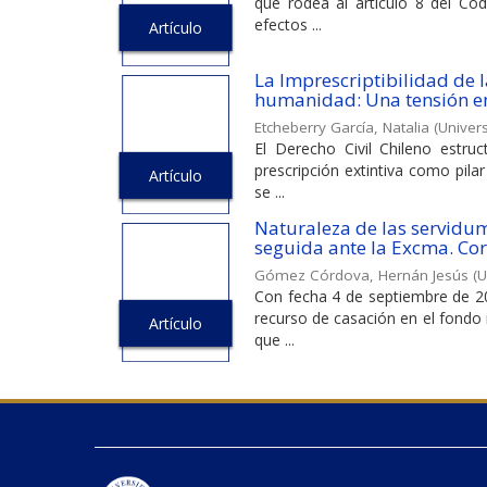
que rodea al artículo 8 del Cód
efectos ...
Artículo
La Imprescriptibilidad de l
humanidad: Una tensión ent
Etcheberry García, Natalia
(
Univers
El Derecho Civil Chileno estruc
prescripción extintiva como pilar
Artículo
se ...
Naturaleza de las servidu
seguida ante la Excma. Co
Gómez Córdova, Hernán Jesús
(
U
Con fecha 4 de septiembre de 20
recurso de casación en el fondo 
Artículo
que ...