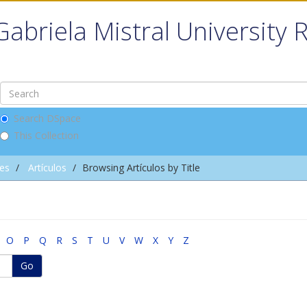
Gabriela Mistral University 
Search DSpace
This Collection
nes
Artículos
Browsing Artículos by Title
O
P
Q
R
S
T
U
V
W
X
Y
Z
Go