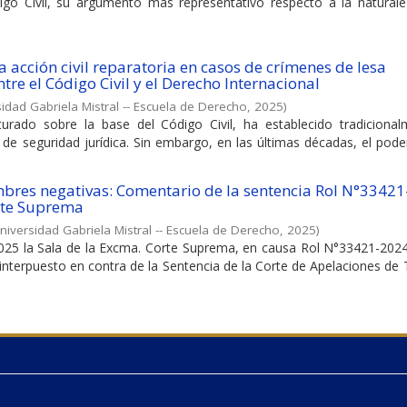
igo Civil, su argumento más representativo respecto a la naturale
a acción civil reparatoria en casos de crímenes de lesa
re el Código Civil y el Derecho Internacional
idad Gabriela Mistral -- Escuela de Derecho
,
2025
)
turado sobre la base del Código Civil, ha establecido tradicional
 de seguridad jurídica. Sin embargo, en las últimas décadas, el poder
mbres negativas: Comentario de la sentencia Rol N°3342
rte Suprema
niversidad Gabriela Mistral -- Escuela de Derecho
,
2025
)
25 la Sala de la Excma. Corte Suprema, en causa Rol N°33421-2024, 
interpuesto en contra de la Sentencia de la Corte de Apelaciones d