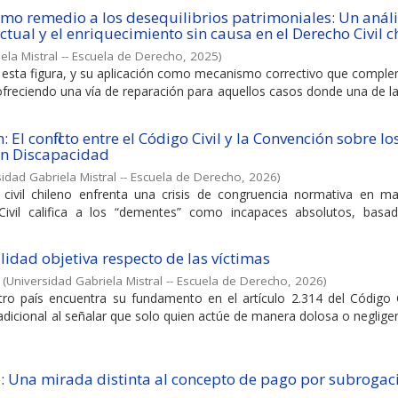
o remedio a los desequilibrios patrimoniales: Un análi
tual y el enriquecimiento sin causa en el Derecho Civil c
ela Mistral -- Escuela de Derecho
,
2025
)
r esta figura, y su aplicación como mecanismo correctivo que compl
 ofreciendo una vía de reparación para aquellos casos donde una de l
: El conflicto entre el Código Civil y la Convención sobre lo
on Discapacidad
idad Gabriela Mistral -- Escuela de Derecho
,
2026
)
civil chileno enfrenta una crisis de congruencia normativa en ma
Civil califica a los “dementes” como incapaces absolutos, basa
lidad objetiva respecto de las víctimas
(
Universidad Gabriela Mistral -- Escuela de Derecho
,
2026
)
stro país encuentra su fundamento en el artículo 2.314 del Código C
adicional al señalar que solo quien actúe de manera dolosa o neglig
: Una mirada distinta al concepto de pago por subrogac