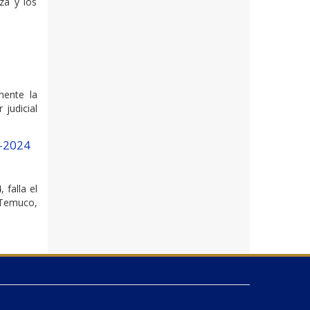
za y los
mente la
 judicial
1-2024
falla el
e Temuco,