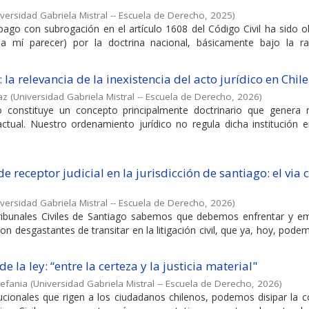
versidad Gabriela Mistral -- Escuela de Derecho
,
2025
)
pago con subrogación en el artículo 1608 del Código Civil ha sido o
s a mí parecer) por la doctrina nacional, básicamente bajo la r
: la relevancia de la inexistencia del acto jurídico en Chile
az
(
Universidad Gabriela Mistral -- Escuela de Derecho
,
2026
)
co constituye un concepto principalmente doctrinario que genera m
 actual. Nuestro ordenamiento jurídico no regula dicha institución 
e receptor judicial en la jurisdicción de santiago: el via 
versidad Gabriela Mistral -- Escuela de Derecho
,
2026
)
ribunales Civiles de Santiago sabemos que debemos enfrentar y e
n desgastantes de transitar en la litigación civil, que ya, hoy, pode
e la ley: “entre la certeza y la justicia material"
tefania
(
Universidad Gabriela Mistral -- Escuela de Derecho
,
2026
)
itucionales que rigen a los ciudadanos chilenos, podemos disipar la 