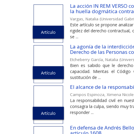
La acción IN REM VERSO com
la huella dogmática contrac
Vargas, Natalia
(
Universidad Gabri
Este artículo se propone analiza
rigidez del derecho contractual,
Artículo
se ...
La agonía de la interdicción
Derecho de las Personas c
Etcheberry García, Natalia
(
Univers
Bien es sabido que le derecho 
capacidad. Mientas el Código 
Artículo
sustitución de ...
El alcance de la responsabi
Campos Espinoza, Ximena Nicole
La responsabilidad civil en nue
consagra la culpa, siendo muy tr
responder ...
Artículo
En defensa de Andrés Bello
articulo 1608