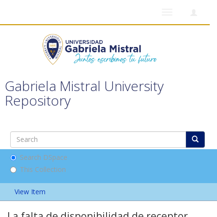
Toggle
navigation
Gabriela Mistral University
Repository
Search DSpace
This Collection
View Item
La falta de disponibilidad de receptor