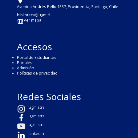
Avenida Andrés Bello 1337, Providencia, Santiago, Chile
biblioteca@ugm.cl
Ver mapa
Accesos
Portal de Estudiantes
Portales
Admisión
Políticas de privacidad
Redes Sociales
ugmistral
ugmistral
ugmistral
Linkedin