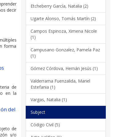
mprender
Etcheberry García, Natalia (2)
mos decir
Ugarte Alonso, Tomás Martín (2)
Campos Espinoza, Ximena Nicole
(1)
últiples
en forma
Campusano Gonzalez, Pamela Paz
(1)
os
Gómez Córdova, Hernán Jesús (1)
Valderrama Fuenzalida, Mariel
Estefania (1)
teria de
do en la
Vargas, Natalia (1)
ión del
Subject
Código Civil (5)
bjeto de
azón y/o