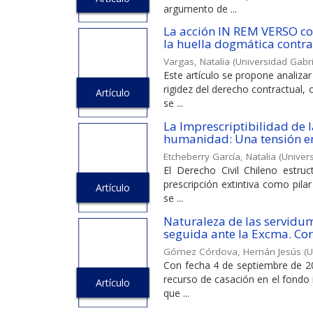
argumento de ...
La acción IN REM VERSO com
la huella dogmática contrac
Vargas, Natalia
(
Universidad Gabri
Este artículo se propone analiza
rigidez del derecho contractual,
Artículo
se ...
La Imprescriptibilidad de l
humanidad: Una tensión ent
Etcheberry García, Natalia
(
Univers
El Derecho Civil Chileno estruc
prescripción extintiva como pilar
Artículo
se ...
Naturaleza de las servidu
seguida ante la Excma. Co
Gómez Córdova, Hernán Jesús
(
U
Con fecha 4 de septiembre de 20
recurso de casación en el fondo 
Artículo
que ...