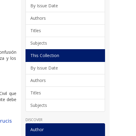
By Issue Date
Authors
Titles
Subjects
confusión
This Collection
za y los
By Issue Date
Authors
Titles
ivil que
ente debe
Subjects
DISCOVER
crucis
Author