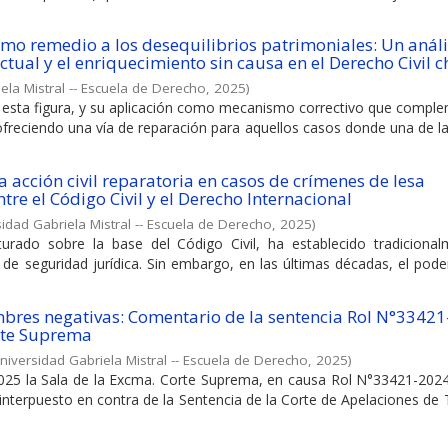
o remedio a los desequilibrios patrimoniales: Un análi
tual y el enriquecimiento sin causa en el Derecho Civil c
ela Mistral -- Escuela de Derecho
,
2025
)
r esta figura, y su aplicación como mecanismo correctivo que compl
 ofreciendo una vía de reparación para aquellos casos donde una de l
a acción civil reparatoria en casos de crímenes de lesa
re el Código Civil y el Derecho Internacional
idad Gabriela Mistral -- Escuela de Derecho
,
2025
)
turado sobre la base del Código Civil, ha establecido tradicional
 de seguridad jurídica. Sin embargo, en las últimas décadas, el poder
mbres negativas: Comentario de la sentencia Rol N°3342
rte Suprema
niversidad Gabriela Mistral -- Escuela de Derecho
,
2025
)
25 la Sala de la Excma. Corte Suprema, en causa Rol N°33421-2024, 
interpuesto en contra de la Sentencia de la Corte de Apelaciones d