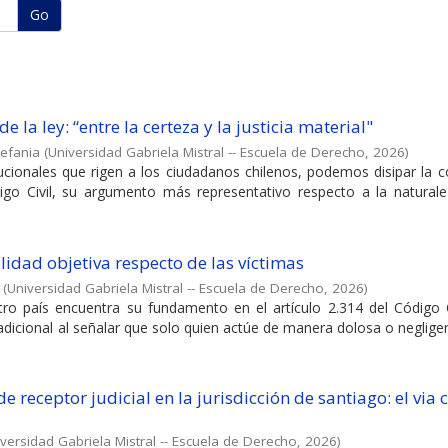
Go
e la ley: “entre la certeza y la justicia material"
tefania
(
Universidad Gabriela Mistral -- Escuela de Derecho
,
2026
)
itucionales que rigen a los ciudadanos chilenos, podemos disipar la 
igo Civil, su argumento más representativo respecto a la naturale
lidad objetiva respecto de las víctimas
(
Universidad Gabriela Mistral -- Escuela de Derecho
,
2026
)
stro país encuentra su fundamento en el artículo 2.314 del Código C
adicional al señalar que solo quien actúe de manera dolosa o neglig
e receptor judicial en la jurisdicción de santiago: el via 
versidad Gabriela Mistral -- Escuela de Derecho
,
2026
)