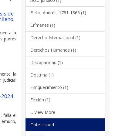
Acto jurídico (1)
Bello, Andrés, 1781-1865 (1)
sis de
hileno
Crímenes (1)
ementa la
Derecho Internacional (1)
as partes
Derechos Humanos (1)
Discapacidad (1)
mente la
Doctrina (1)
 judicial
Enriquecimiento (1)
1-2024
Ficción (1)
... View More
falla el
e Temuco,
Date Issued