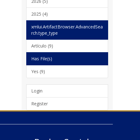
2026 (5)
2025 (4)
xmlui.ArtifactBrowser.AdvancedSea
rch.type_type
Artículo (9)
Has File(s)
Yes (9)
Login
Register