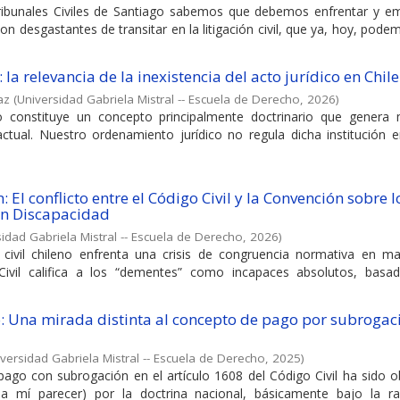
ribunales Civiles de Santiago sabemos que debemos enfrentar y e
n desgastantes de transitar en la litigación civil, que ya, hoy, pode
: la relevancia de la inexistencia del acto jurídico en Chile
az
(
Universidad Gabriela Mistral -- Escuela de Derecho
,
2026
)
co constituye un concepto principalmente doctrinario que genera m
 actual. Nuestro ordenamiento jurídico no regula dicha institución 
: El conflicto entre el Código Civil y la Convención sobre l
on Discapacidad
idad Gabriela Mistral -- Escuela de Derecho
,
2026
)
civil chileno enfrenta una crisis de congruencia normativa en ma
Civil califica a los “dementes” como incapaces absolutos, basa
: Una mirada distinta al concepto de pago por subrogac
versidad Gabriela Mistral -- Escuela de Derecho
,
2025
)
pago con subrogación en el artículo 1608 del Código Civil ha sido o
s a mí parecer) por la doctrina nacional, básicamente bajo la r