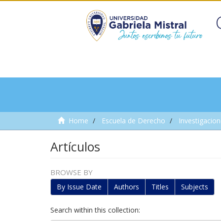
Home
Escuela de Derecho
Investigacio
Artículos
BROWSE BY
By Issue Date
Authors
Titles
Subjects
Search within this collection: