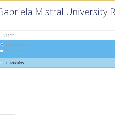
Gabriela Mistral University 
Search DSpace
This Collection
nes
Artículos