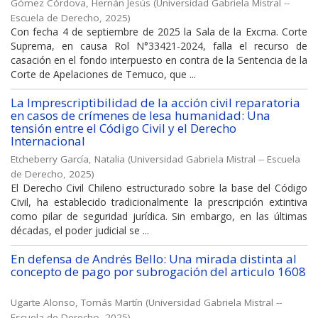
Gómez Córdova, Hernán Jesús
(
Universidad Gabriela Mistral --
Escuela de Derecho
,
2025
)
Con fecha 4 de septiembre de 2025 la Sala de la Excma. Corte
Suprema, en causa Rol N°33421-2024, falla el recurso de
casación en el fondo interpuesto en contra de la Sentencia de la
Corte de Apelaciones de Temuco, que ...
La Imprescriptibilidad de la acción civil reparatoria
en casos de crímenes de lesa humanidad: Una
tensión entre el Código Civil y el Derecho
Internacional
Etcheberry García, Natalia
(
Universidad Gabriela Mistral -- Escuela
de Derecho
,
2025
)
El Derecho Civil Chileno estructurado sobre la base del Código
Civil, ha establecido tradicionalmente la prescripción extintiva
como pilar de seguridad jurídica. Sin embargo, en las últimas
décadas, el poder judicial se ...
En defensa de Andrés Bello: Una mirada distinta al
concepto de pago por subrogación del articulo 1608
Ugarte Alonso, Tomás Martín
(
Universidad Gabriela Mistral --
Escuela de Derecho
,
2025
)