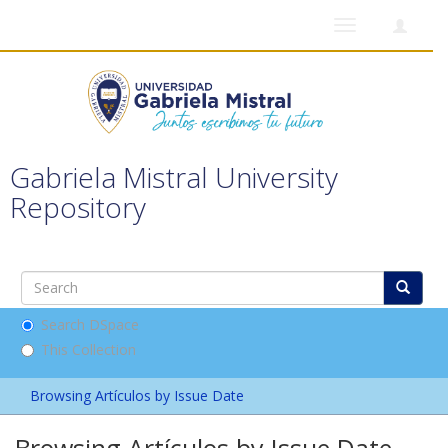
Toggle
navigation
Gabriela Mistral University
Repository
Search DSpace
This Collection
Browsing Artículos by Issue Date