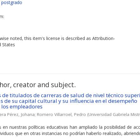
e postgrado
em:
ise noted, this item's license is described as Attribution-
d States
hor, creator and subject.
de titulados de carreras de salud de nivel técnico super
s de su capital cultural y su influencia en el desempeño
 los empleadores
era Pérez, Johana
;
Romero Villarroel, Pedro
(
Universidad Gabriela Mistr
 en nuestras políticas educativas han ampliado la posibilidad de ac
viduos que en otras instancias no podrían haberlo realizado, abriendo 