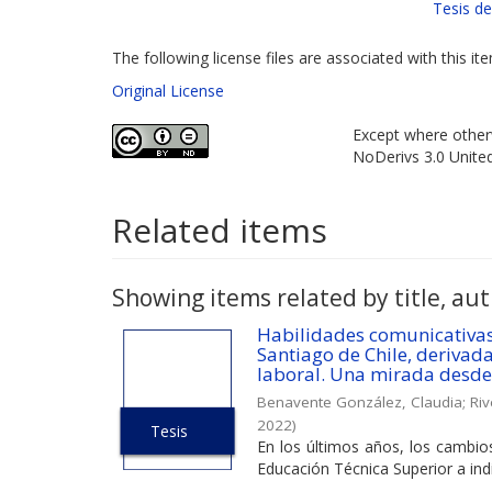
Tesis d
The following license files are associated with this it
Original License
Except where otherw
NoDerivs 3.0 Unite
Related items
Showing items related by title, aut
Habilidades comunicativas 
Santiago de Chile, derivada
laboral. Una mirada desde
Benavente González, Claudia
;
Riv
2022
)
Tesis
En los últimos años, los cambios
Educación Técnica Superior a indi