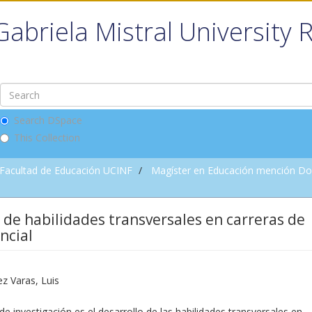
Gabriela Mistral University 
Search DSpace
This Collection
Facultad de Educación UCINF
Magíster en Educación mención Doc
o de habilidades transversales en carreras de
ncial
z Varas, Luis
de investigación es el desarrollo de las habilidades transversales en