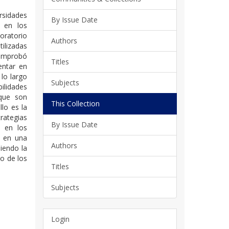
rsidades
By Issue Date
s en los
loratorio
Authors
tilizadas
 comprobó
Titles
entar en
 lo largo
Subjects
ilidades
 que son
This Collection
lo es la
ategias
By Issue Date
s en los
o en una
Authors
iendo la
to de los
Titles
Subjects
Login