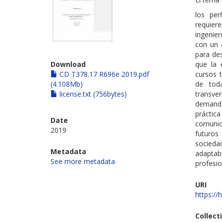
los per
requier
ingenier
con un a
para des
Download
que la 
CD T378.17 R696e 2019.pdf
cursos t
(4.108Mb)
de toda
license.txt (756bytes)
transve
demanda
prácti
Date
comunic
2019
futuros
sociedad
Metadata
adaptabi
See more metadata
profesio
URI
https://
Collect