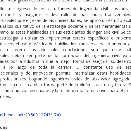
files de egreso de los estudiantes de ingeniería civil. Las unive
en medir y asegurar el desarrollo de habilidades transversale
os civiles que egresan de las universidades, Se aplicó un estudio exp
nálisis cualitativo de la estrategia docente y de las herramientas u
arrollar estas habilidades en sus estudiantes de ingeniería civil. Se
estrategia a utilizar es implementar cursos específicos e implem
écnicos el uso y práctica de habilidades transversales. Lo anterior a
 la carrera. Las principales conclusiones son que estas hab
rsales deben ser parte de la formación del ingeniero civil, ya
das por la industria. Y que la mejor forma de asegurar su desarrol
ca a lo largo de toda la carrera. El constante uso de estr
acionales y de innovación permite internalizar estas habilidade
 profesionales. Logrando ingenieros civiles de alto valor agregad
 en el cual el cambio forma parte de la dinámica actual y futura. S
lidad a nuevos escenarios y la resiliencia factores claves para el éxi
nales.
hdl.handle.net/20.500.12743/1749
ions