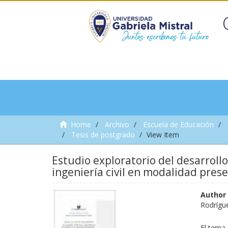
Home
Archivo
Escuela de Educación
Tesis de postgrado
View Item
Estudio exploratorio del desarroll
ingeniería civil en modalidad prese
Author
Rodrígue
El tema 