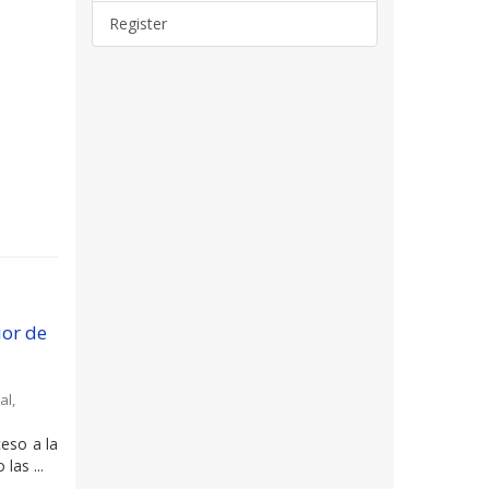
Register
ior de
al
,
ceso a la
las ...