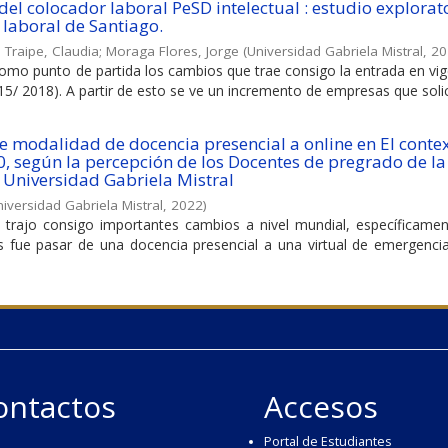
el colocador laboral PeSD intelectual : estudio explorat
 laboral de Santiago.
 Traipe, Claudia
;
Moraga Flores, Jorge
(
Universidad Gabriela Mistral
,
20
como punto de partida los cambios que trae consigo la entrada en vi
015/ 2018). A partir de esto se ve un incremento de empresas que solici
e modalidad de docencia presencial a online en El conte
, según la percepción de los Docentes de pregrado de la
 Universidad Gabriela Mistral
iversidad Gabriela Mistral
,
2022
)
9 trajo consigo importantes cambios a nivel mundial, específicamen
s fue pasar de una docencia presencial a una virtual de emergencia
ontactos
Accesos
Portal de Estudiantes