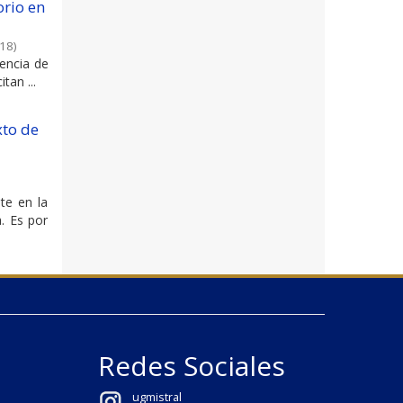
orio en
18
)
gencia de
tan ...
xto de
te en la
. Es por
Redes Sociales
ugmistral