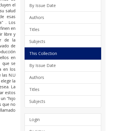
cluyen el
By Issue Date
su salud
 de esas
Authors
a" . Los
finen en
Titles
r libre y
r de la
Subjects
evado de
oducción
This Collection
 ellos en
s que se
By Issue Date
a en los
e las N.U
Authors
elegir la
esea. La
Titles
ar estos
un "hijo
Subjects
s que no
 llamado
Login