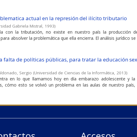
lematica actual en la represión del ilícito tributario
sidad Gabriela Mistral
,
1993
)
da con la tributación, no existe en nuestro país la producción d
para absolver la problemática que ella encierra. El análisis jurídico s
 falta de políticas públicas, para tratar la educación se
aldonado, Sergio
(
Universidad de Ciencias de la Informática
,
2013
)
ntra en lo que llamamos hoy en día embarazo adolescente y la 
as, cómo esto se volvió un problema en las aulas de nuestro país,
ontactos
Accesos