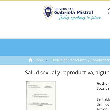
Home
Escuela de Periodismo y Comunicaci
Salud sexual y reproductiva, algun
Author
Soza de
Se habl
definid
Acción 