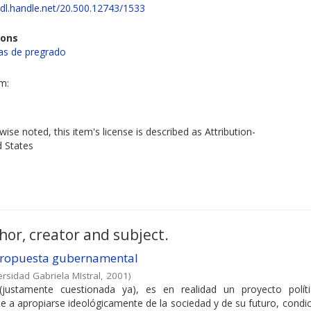
hdl.handle.net/20.500.12743/1533
ions
s de pregrado
em:
ise noted, this item's license is described as Attribution-
d States
hor, creator and subject.
 propuesta gubernamental
ersidad Gabriela MIstral
,
2001
)
justamente cuestionada ya), es en realidad un proyecto polít
de a apropiarse ideológicamente de la sociedad y de su futuro, cond