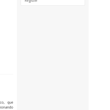
Register
ico, que
icionando