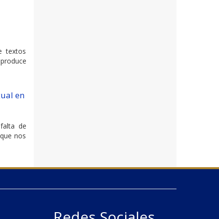
e textos
e produce
xual en
falta de
 que nos
Redes Sociales