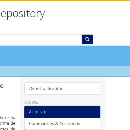
Repository
le
Derecho de autor
BROWSE
All of site
Han sido
forma de
Communities & Collections
temas de