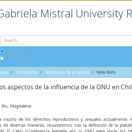
Gabriela Mistral University 
Search DSpace
This Collection
ones
Periodismo
Memorias de pregrado
View Item
os aspectos de la influencia de la ONU en Chi
l Río, Magdalena
a mucho de los derechos reproductivos y sexuales actualmente. 
os de diversas maneras, resumiremos con la definición de la plata
de El Cairo (Conferencia llamada por la ONU para tocar los 