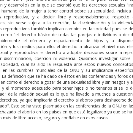
n y desarrollo) en la que se escribió que los derechos sexuales "in
 humano de la mujer a tener control sobre su sexualidad, incluida 
y reproductiva, y a decidir libre y responsablemente respecto
es, sin verse sujeta a la coerción, la discriminación y la violenci
s reproductivos también implican cambios en la sociedad pues se de
 como "el derecho básico de todas las parejas e individuos a decidi
sablemente el número y espaciamiento de hijos y a dispone
ción y los medios para ello, el derecho a alcanzar el nivel más el
exual y reproductiva; el derecho a adoptar decisiones sobre la repr
ir discriminación, coerción ni violencia. Quisimos investigar sobre
 sociedad, cual ha sido la respuesta ante estos nuevos concepto
s en las cumbres mundiales de la ONU y su implicancia especific
. La definición que se ha dado de éstos en las conferencias y foros d
nen como el derecho a gozar de una sexualidad libre y sin riesgos y a 
d y el momento adecuado para tener hijos o no tenerlos si se lo d
dad" de la relación sexual es lo que ha llevado a muchos a cuestion
erechos, ya que implicaría el derecho al aborto para deshacerse de 
ado". Esto se ha visto plasmado en las conferencias de la ONU en la
chazado el aborto en los países en que esté legalizado ya que se ha
o más de libre acceso, seguro y confiable en esos casos.