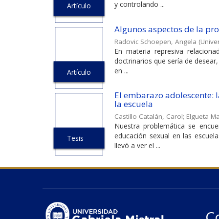
y controlando ...
Artículo
Algunos aspectos de la prob
Radovic Schoepen, Angela
(
Univer
En materia represiva relaciona
doctrinarios que sería de desear, 
en ...
Artículo
El embarazo adolescente: la
la escuela
Castillo Catalán, Carol
;
Elgueta M
Nuestra problemática se encue
educación sexual en las escuel
Tesis
llevó a ver el ...
C