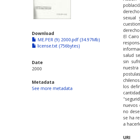
població
derecho
sexual 
cuestion
derecho
Download
El Cairo
ME.PER (9) 2000.pdf (34.97Mb)
respon
license.txt (756bytes)
informa
salud s
sin sufr
Date
nuestra
2000
postula
chilenos
Metadata
los defi
See more metadata
cantida
"seguri
nuevos d
no dese
se ha re
a hacerl
URI