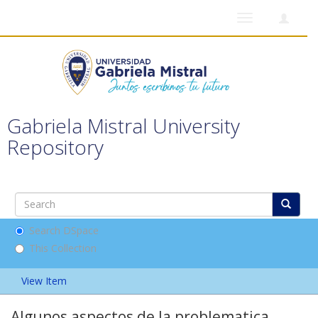
Toggle
navigation
Gabriela Mistral University
Repository
Search DSpace
This Collection
View Item
Algunos aspectos de la problematica