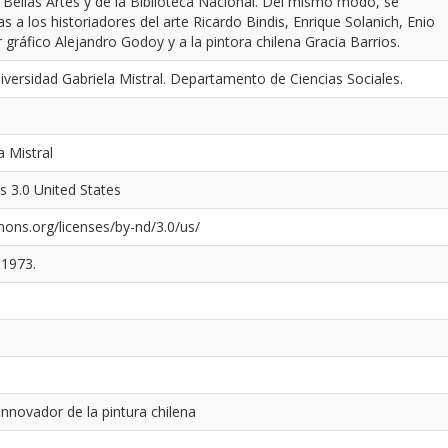
Bellas Artes y de la Biblioteca Nacional. Del mismo modo, se
as a los historiadores del arte Ricardo Bindis, Enrique Solanich, Enio
 gráfico Alejandro Godoy y a la pintora chilena Gracia Barrios.
niversidad Gabriela Mistral. Departamento de Ciencias Sociales.
a Mistral
s 3.0 United States
ons.org/licenses/by-nd/3.0/us/
-1973.
nnovador de la pintura chilena