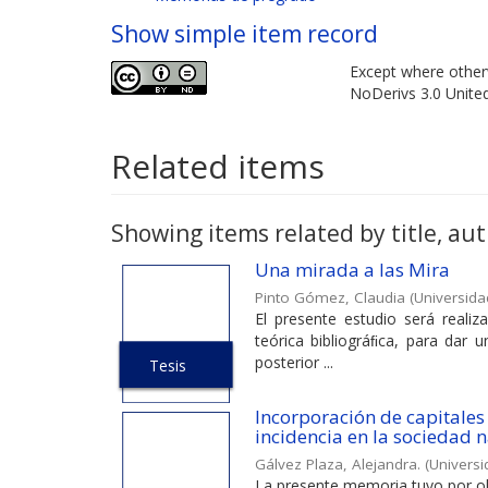
Show simple item record
Except where otherw
NoDerivs 3.0 Unite
Related items
Showing items related by title, aut
Una mirada a las Mira
Pinto Gómez, Claudia
(
Universida
El presente estudio será reali
teórica bibliográﬁca, para dar 
posterior ...
Tesis
Incorporación de capitales 
incidencia en la sociedad 
Gálvez Plaza, Alejandra.
(
Universi
La presente memoria tuvo por obj