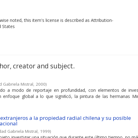
ise noted, this item's license is described as Attribution-
d States
hor, creator and subject.
d Gabriela Mistral
,
2000
)
zado a modo de reportaje en profundidad, con elementos de inves
un enfoque global a lo que signiﬁcó, la pintura de las hermanas Mir
extranjeros a la propiedad radial chilena y su posible
nacional
dad Gabriela Mistral
,
1999
)
eto investigar una situación que durante este último tiempo, no má