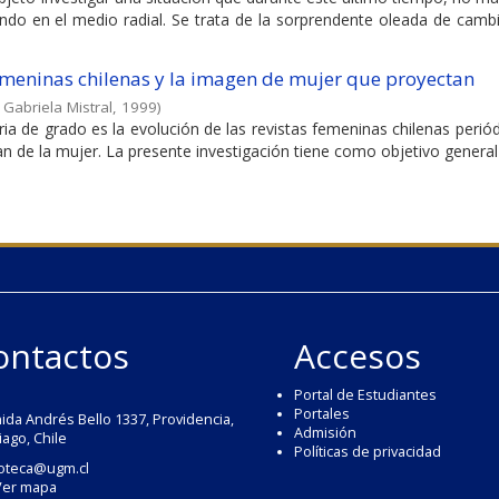
ndo en el medio radial. Se trata de la sorprendente oleada de cambi
femeninas chilenas y la imagen de mujer que proyectan
 Gabriela Mistral
,
1999
)
ia de grado es la evolución de las revistas femeninas chilenas periód
 de la mujer. La presente investigación tiene como objetivo general d
ontactos
Accesos
Portal de Estudiantes
Portales
ida Andrés Bello 1337, Providencia,
Admisión
iago, Chile
Políticas de privacidad
ioteca@ugm.cl
Ver mapa