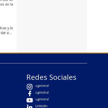
os en la
icas y la
ar a ...
Redes Sociales
ugmistral
ugmistral
ugmistral
Linkedin