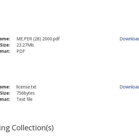
ame:
ME.PER (28) 2000.pdf
Downloa
Size:
23.27Mb
rmat:
PDF
ame:
license.txt
Downloa
Size:
756bytes
rmat:
Text file
ng Collection(s)