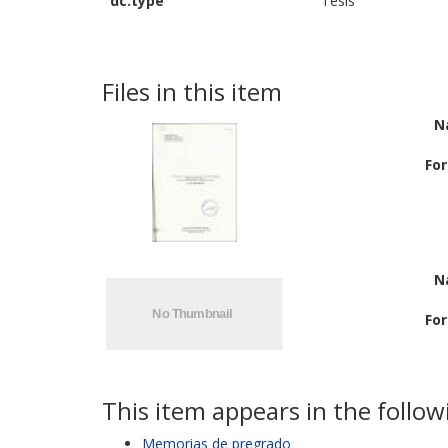
dc.type
Tesis
Files in this item
N
Fo
N
Fo
This item appears in the followi
Memorias de pregrado