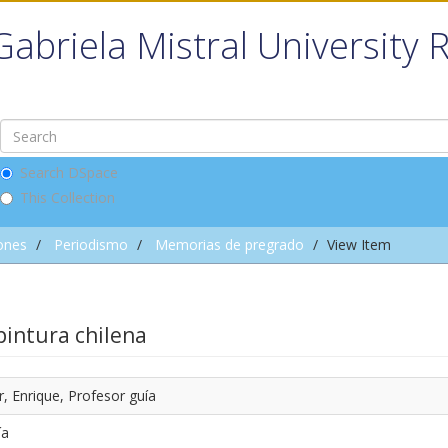
Gabriela Mistral University 
Search DSpace
This Collection
ones
Periodismo
Memorias de pregrado
View Item
pintura chilena
, Enrique, Profesor guía
ía