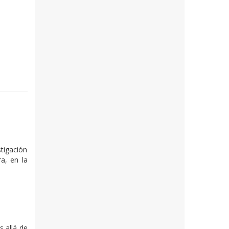
tigación
a, en la
s allá de