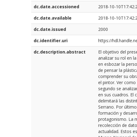
dc.date.accessioned
2018-10-10T17:42:
dc.date.available
2018-10-10T17:42:
dc.date.issued
2000
dc.identifier.uri
https://hdl.handle.
dc.description.abstract
El objetivo del pre
analizar su rol en l
en esbozar la perso
de pensar la plásti
comprender su obra,
el pintor. Ver como 
segundo se analizan
en sus cuadros. El c
delimitará las disti
Serrano. Por último,
formación y desarro
protagonismo. La me
recolección de dato
actualidad. Estos es