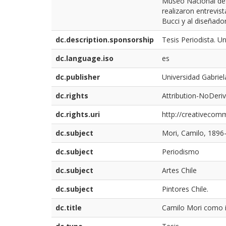
Museo Nacional de 
realizaron entrevist
Bucci y al diseñador
dc.description.sponsorship
Tesis Periodista. U
dc.language.iso
es
dc.publisher
Universidad Gabriel
dc.rights
Attribution-NoDeriv
dc.rights.uri
http://creativecomm
dc.subject
Mori, Camilo, 1896
dc.subject
Periodismo
dc.subject
Artes Chile
dc.subject
Pintores Chile.
dc.title
Camilo Mori como i