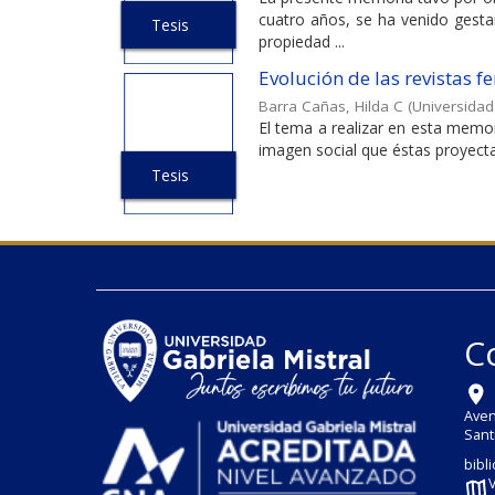
cuatro años, se ha venido gesta
Tesis
propiedad ...
Evolución de las revistas 
Barra Cañas, Hilda C
(
Universidad
El tema a realizar en esta memor
imagen social que éstas proyectan
Tesis
C
Aven
Sant
bibl